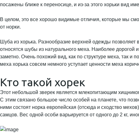
посажены ближе к переносице, и из-за этого хорьки вид и
В целом, это все хорошо видимые отличия, которые мы смог
от норки.
Шуба из хорька. Разнообразие верхней одежды позволяет в
относятся шубы из натурального меха. Наиболее дорогой и 
заметно. Очень похожий вид, как по структуре меха, так и 
меха хорька совсем немного уступает ценности меха коричн
Кто такой хорек
Этот небольшой зверек является млекопитающим хищником 
С этим связано большое число особей на планете, что позв
ними состоят норка европейская (отсюда и сходство мехов)
самцов. Вес одной особи варьируется от одного до 2 кг, ин