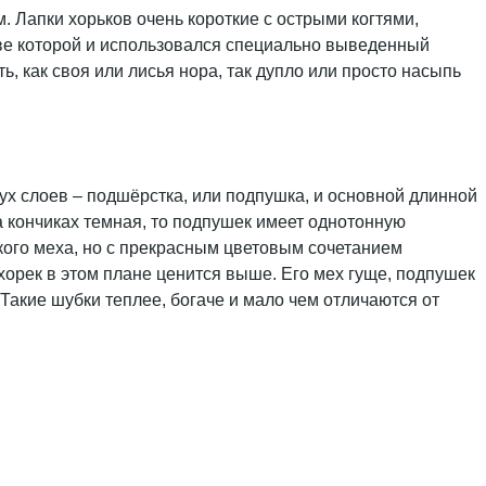
 Лапки хорьков очень короткие с острыми когтями,
стве которой и использовался специально выведенный
, как своя или лисья нора, так дупло или просто насыпь
вух слоев – подшёрстка, или подпушка, и основной длинной
на кончиках темная, то подпушек имеет однотонную
ткого меха, но с прекрасным цветовым сочетанием
орек в этом плане ценится выше. Его мех гуще, подпушек
Такие шубки теплее, богаче и мало чем отличаются от