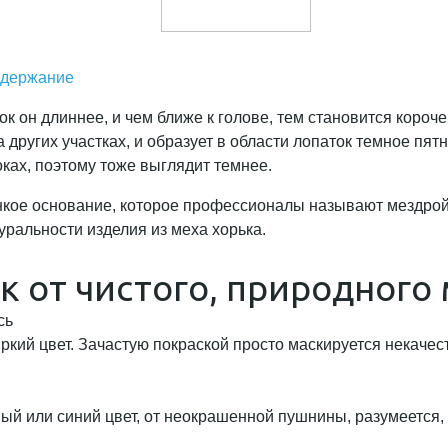
одержание
 он длиннее, и чем ближе к голове, тем становится короче
 других участках, и образует в области лопаток темное пят
оках, поэтому тоже выглядит темнее.
онкое основание, которое профессионалы называют мездрой,
уральности изделия из меха хорька.
 от чистого, природного 
сь
яркий цвет. Зачастую покраской просто маскируется некачес
ый или синий цвет, от неокрашенной пушнины, разумеется, 