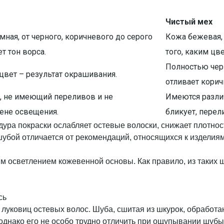
Чистый мех
ная, от черного, коричневого до серого
Кожа бежевая, 
т тон ворса.
того, каким цв
Полностью черн
цвет – результат окрашивания.
отливает кори
й, не имеющий переливов и не
Имеются разли
ене освещения.
бликует, перел
дура покраски ослабляет остевые волоски, снижает плотнос
убой отличается от рекомендаций, относящихся к изделиям 
 осветлением кожевенной основы. Как правило, из таких ш
сь
луковиц остевых волос. Шуба, сшитая из шкурок, обработан
однако его не особо трудно отличить при ощупывании шубы