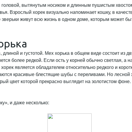
й головой, вытянутым носиком и длинным пушистым хвостом.
евья. Взрослый хорек визуально напоминает кошку, в каче
 зверьки живут всю жизнь в одном доме, которым может быть
орька
, длиной и густотой. Мех хорька в общем виде состоит из д
яется более редкой. Если ость у корней обычно светлая, а 
й хорек является обладателем относительно редкого и коро
аются красивые блестящие шубы с переливами. Но лесной х
рый цвет которой прекрасно выглядит на золотистом фоне. 
ку», и даже несколько: