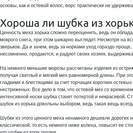
основы, как и остевой волос, ворс практически не удержива
Хороша ли шубка из хорь
Ценность меха хорька сложно переоценить, ведь он облада
мокрого снега, при этом шикарно выглядит. Несмотря на в
зверьков. Да и зачем, ведь за норками уход гораздо проще,
несомненно, продаются, и радуют своих хозяек, выдержива
На немного меньшие морозы рассчитаны изделия из остриже
получая светлый и мягкий мех равномерной длины. При это
гладкими и блестящими за счет торчащих коротких остевы
нестриженых. Все дело в том, что остевой мех со временем
интенсивной носки шубка станет потертой и некрасивой. Ст
шубок из хорька довольны выбором, ведь такая вещь всегда
Шубки из этого ценного меха ненамного дешевле дорогих 
классической, то есть немного ниже колена, повысит ее ст
что шубки из хоря теплее.