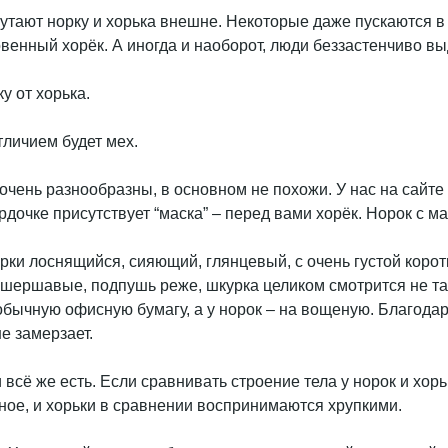
путают норку и хорька внешне. Некоторые даже пускаются 
овенный хорёк. А иногда и наоборот, люди беззастенчиво вы
у от хорька.
личием будет мех.
и очень разнообразны, в основном не похожи. У нас на сайт
рдочке присутствует “маска” – перед вами хорёк. Норок с м
орки лоснящийся, сияющий, глянцевый, с очень густой корот
 шершавые, подпушь реже, шкурка целиком смотрится не так
 обычную офисную бумагу, а у норок – на вощеную. Благода
е замерзает.
 всё же есть. Если сравнивать строение тела у норок и хор
вное, и хорьки в сравнении воспринимаются хрупкими.