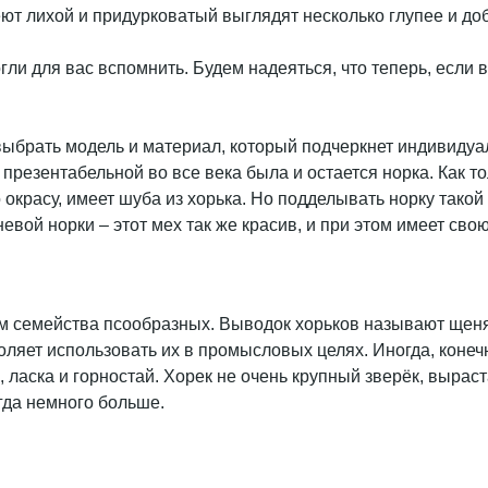
меют лихой и придурковатый выглядят несколько глупее и д
ли для вас вспомнить. Будем надеяться, что теперь, если 
ыбрать модель и материал, который подчеркнет индивидуал
презентабельной во все века была и остается норка. Как то
по окрасу, имеет шуба из хорька. Но подделывать норку так
евой норки – этот мех так же красив, и при этом имеет сво
семейства псообразных. Выводок хорьков называют щенята
оляет использовать их в промысловых целях. Иногда, конечн
, ласка и горностай. Хорек не очень крупный зверёк, вырас
огда немного больше.