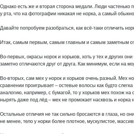
Однако есть же и вторая сторона медали. Люди частенько 
у рта, что на фотографии никакая не норка, а самый обыкн
Давайте попробуем разобраться, как всё-таки отличить норк
Итак, самым первым, самым главным и самым заметным от
Во-первых, окрасы норок и хорьков, хоть у тех и других он
заметно отличаются друг от друга. Как минимум, если на мо
Во-вторых, сам мех у норок и хорьков очень разный. Мех н
сравнении проигрывает – остевые волосы как будто слегка
аналогию, например, с бумагой, то у хорьков мех похож на
нырять даже под лёд – мех не промокает насквозь и норка н
Остальные отличия не так сильно бросаются в глаза, но они
не менее, тело у норки более плотное, мускулистое, масси