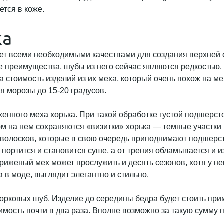
ется в коже.
ка
ет всеми необходимыми качествами для создания верхней о
се преимущества, шубы из него сейчас являются редкостью.
 а стоимость изделий из их меха, который очень похож на м
я морозы до 15-20 градусов.
нного меха хорька. При такой обработке густой подшерсток
м на нем сохраняются «визитки» хорька — темные участки 
х волосков, которые в свою очередь приподнимают подшерс
 портится и становится суше, а от трения обламывается и и
риженый мех может прослужить и десять сезонов, хотя у нег
 в моде, выглядит элегантно и стильно.
норковых шуб. Изделие до середины бедра будет стоить пр
оимость почти в два раза. Вполне возможно за такую сумму 