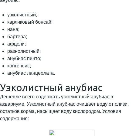
анубиас:
узколистный;
карликовый бонсай;
нана;
бартера;
афцели;
разнолистный;
анубиас пинто;
конгенсис;
анубиас ланцеолата.
Узколистный анубиас
Дешевле всего содержать узколистный анубиас в
аквариуме. Узколистный анубиас очищает воду от слизи,
остатков корма, насыщает воду кислородом. Условия
содержания: