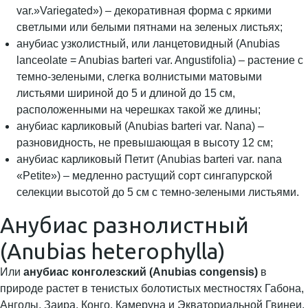
var.»Variegated») – декоративная форма с яркими
светлыми или белыми пятнами на зеленых листьях;
анубиас узколистный, или ланцетовидный (Anubias
lanceolate = Anubias barteri var. Angustifolia) – растение с
темно-зелеными, слегка волнистыми матовыми
листьями шириной до 5 и длиной до 15 см,
расположенными на черешках такой же длины;
анубиас карликовый (Anubias barteri var. Nana) –
разновидность, не превышающая в высоту 12 см;
анубиас карликовый Петит (Anubias barteri var. nana
«Petite») – медленно растущий сорт сингапурской
селекции высотой до 5 см с темно-зелеными листьями.
Анубиас разнолистный
(Anubias heterophylla)
Или
анубиас конголезский (Anubias congensis)
в
природе растет в тенистых болотистых местностях Габона,
Анголы, Заира, Конго, Камеруна и Экваториальной Гвинеи.