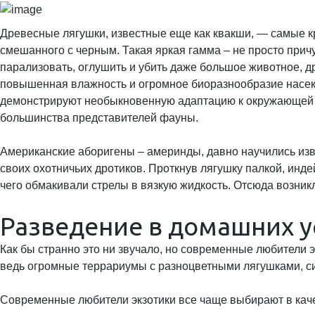
Древесные лягушки, известные еще как квакши, — самые кр
смешанного с черным. Такая яркая гамма – не просто при
парализовать, оглушить и убить даже большое животное, 
повышенная влажность и огромное биоразнообразие насек
демонстрируют необыкновенную адаптацию к окружающей ср
большинства представителей фауны.
Американские аборигены – америнды, давно научились извл
своих охотничьих дротиков. Проткнув лягушку палкой, инде
чего обмакивали стрелы в вязкую жидкость. Отсюда возник
Разведение в домашних у
Как бы странно это ни звучало, но современные любители
ведь огромные террариумы с разноцветными лягушками, сид
Современные любители экзотики все чаще выбирают в ка