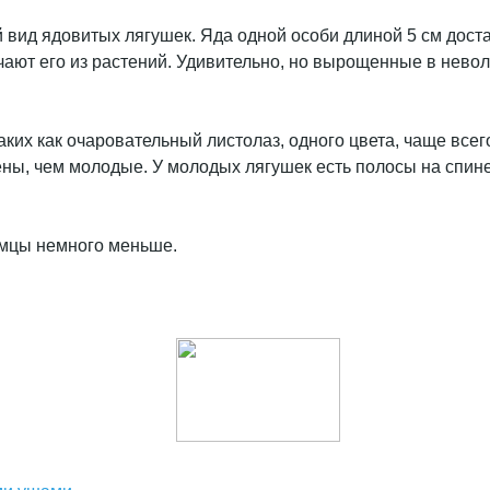
ый вид ядовитых лягушек. Яда одной особи длиной 5 см дост
учают его из растений. Удивительно, но вырощенные в нево
таких как очаровательный листолаз, одного цвета, чаще все
ны, чем молодые. У молодых лягушек есть полосы на спин
амцы немного меньше.