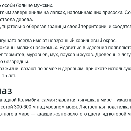
е особи больше мужских.
углым завершениям на лапках, напоминающих присоски. Со
ствола дерева.
тщательно оберегая границы своей территории, и сходятся
ягушата всегда имеют невзрачный коричневый окрас.
 токсины мелких насекомых. Ядовитые выделения появляютс
 термитов, муравьев, мух, пауков и жуков. Древесные ляг
о безвредны.
аз жизни, лазают по земле и деревьям, при охоте использу
-15 лет.
лаз
адной Колумбии, самая ядовитая лягушка в мире – ужасный л
сотой 300-600 м над уровнем моря. Лиственная подстилка 
ного в мире — квакши желто-золотого цвета, яд которой мо