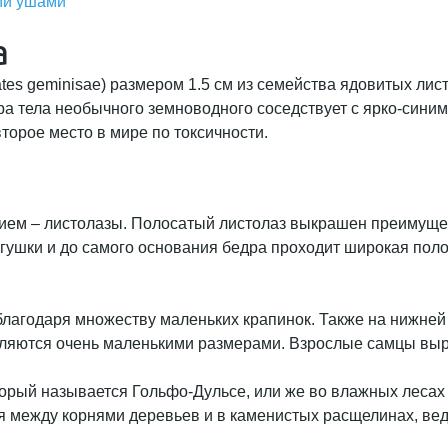
ми ушами
а
es geminisae) размером 1.5 см из семейства ядовитых лист
а тела необычного земноводного соседствует с ярко-синим
торое место в мире по токсичности.
ием – листолазы. Полосатый листолаз выкрашен преимущест
гушки и до самого основания бедра проходит широкая полос
лагодаря множеству маленьких крапинок. Также на нижней 
ляются очень маленькими размерами. Взрослые самцы выр
оторый называется Гольфо-Дульсе, или же во влажных леса
тся между корнями деревьев и в каменистых расщелинах, в