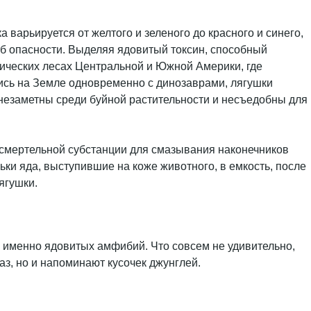
варьируется от желтого и зеленого до красного и синего,
об опасности. Выделяя ядовитый токсин, способный
ических лесах Центральной и Южной Америки, где
ись на Земле одновременно с динозаврами, лягушки
незаметны среди буйной растительности и несъедобны для
е смертельной субстанции для смазывания наконечников
ьки яда, выступившие на коже животного, в емкость, после
ягушки.
в именно ядовитых амфибий. Что совсем не удивительно,
з, но и напоминают кусочек джунглей.