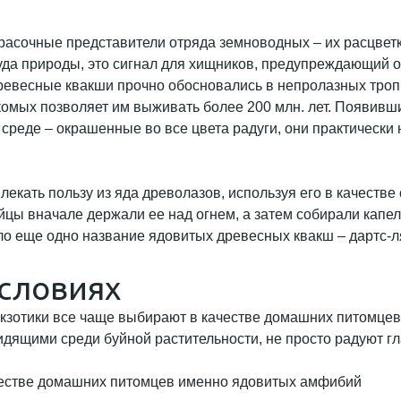
асочные представители отряда земноводных – их расцветка 
чуда природы, это сигнал для хищников, предупреждающий 
древесные квакши прочно обосновались в непролазных троп
омых позволяет им выживать более 200 млн. лет. Появивш
еде – окрашенные во все цвета радуги, они практически 
екать пользу из яда древолазов, используя его в качеств
йцы вначале держали ее над огнем, а затем собирали капел
ло еще одно название ядовитых древесных квакш – дартс-л
словиях
 экзотики все чаще выбирают в качестве домашних питомце
ящими среди буйной растительности, не просто радуют гла
честве домашних питомцев именно ядовитых амфибий