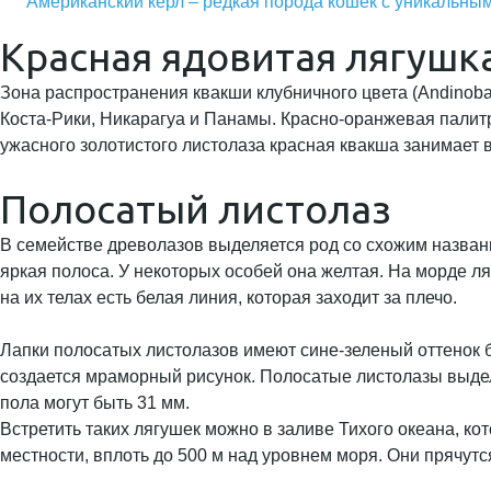
Американский кёрл – редкая порода кошек с уникальны
Красная ядовитая лягушк
Зона распространения квакши клубничного цвета (Andinobat
Коста-Рики, Никарагуа и Панамы. Красно-оранжевая палитр
ужасного золотистого листолаза красная квакша занимает в
Полосатый листолаз
В семействе древолазов выделяется род со схожим назван
яркая полоса. У некоторых особей она желтая. На морде ля
на их телах есть белая линия, которая заходит за плечо.
Лапки полосатых листолазов имеют сине-зеленый оттенок б
создается мраморный рисунок. Полосатые листолазы выде
пола могут быть 31 мм.
Встретить таких лягушек можно в заливе Тихого океана, к
местности, вплоть до 500 м над уровнем моря. Они прячу