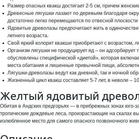
Размер опасных квакш достигает 2-5 см, причем женски
Древесные лягушки лазают по деревьям благодаря окр
достаточно легко перемещаются по отвесной плоскости 
Ядовитые древолазы предпочитают жить в одиночестве, 
летнего возраста.
Свой яркий колорит квакши приобретают с возрастом, л
Организм лягушки не продуцирует яд – он адсорбирует
обусловлены специфической «диетой», которая включает
места обитания и лишенные привычной пищи, абсолютн
Лягушки-древолазы ведут как дневной, так и ночной обр
Жизненный цикл квакш составляет 5-7 лет, в неволе – 10
Желтый ядовитый древо
Обитая в Андских предгорьях — в прибрежных зонах юго-зап
тропические дождевые леса, произрастающие на скалах вы
излюбленное место для самого опасного позвоночного живот
Описание