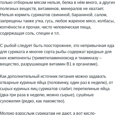
только отборным мясом нельзя, белка в нём много, а других
полезных веществ, витаминов, минералов не хватает.
Нельзя кормить сурикатов свининой, бараниной, салом,
запрещены также утка, гусь, любое жареное мясо, колбасы,
копчёности и прочая, чисто человеческая пища,
содержащая соль, специи и т.п.
С рыбой следует быть поосторожнее, это непривычная еда
для суриката и многие сорта рыбы содержат вредные для
них компоненты (триметиламинооксид и тиаминазу –
вещество, разрушающее витамин В1 в организме).
Как дополнительный источник питания можно задавать
отварные куриные яйца (половинку, один раз в неделю), от
сырых куриных яиц сурикатов слабит, перепелиные яйца
(два-три раза в неделю, можно сырые), сушёные
сухожилия (редко, как лакомство).
Молоко взрослым сурикатам не дают, а вот кисло-