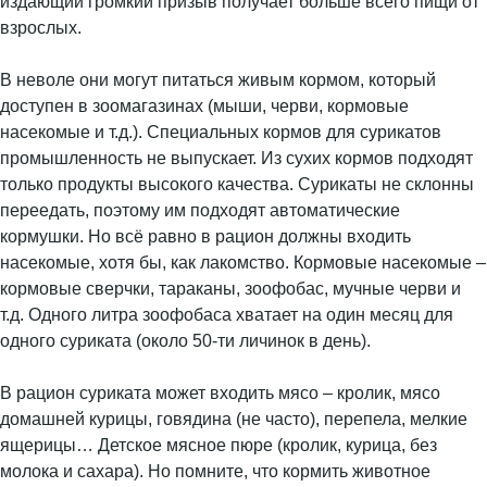
издающий громкий призыв получает больше всего пищи от
взрослых.
В неволе они могут питаться живым кормом, который
доступен в зоомагазинах (мыши, черви, кормовые
насекомые и т.д.). Специальных кормов для сурикатов
промышленность не выпускает. Из сухих кормов подходят
только продукты высокого качества. Сурикаты не склонны
переедать, поэтому им подходят автоматические
кормушки. Но всё равно в рацион должны входить
насекомые, хотя бы, как лакомство. Кормовые насекомые –
кормовые сверчки, тараканы, зоофобас, мучные черви и
т.д. Одного литра зоофобаса хватает на один месяц для
одного суриката (около 50-ти личинок в день).
В рацион суриката может входить мясо – кролик, мясо
домашней курицы, говядина (не часто), перепела, мелкие
ящерицы… Детское мясное пюре (кролик, курица, без
молока и сахара). Но помните, что кормить животное