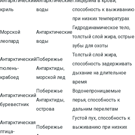
Антарктический
Антарктические
глицерина в крови,
криль
воды
способность к выживанию
при низких температурах
Гидродинамическое тело,
Морской
Антарктические
толстый слой жира, острые
леопард
воды
зубы для охоты
Толстый слой жира,
Антарктический
Побережье
способность задерживать
тюлень-
Антарктиды,
дыхание на длительное
крабоед
морской лед
время
Побережье
Водонепроницаемые
Антарктический
Антарктиды,
перья, способность к
буревестник
острова
дальним перелетам
Густой пух, способность к
Антарктическая
Побережье
выживанию при низких
птица-