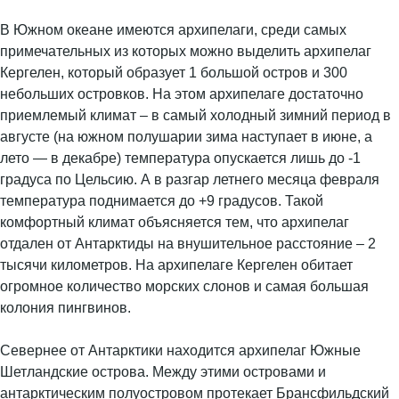
В Южном океане имеются архипелаги, среди самых
примечательных из которых можно выделить архипелаг
Кергелен, который образует 1 большой остров и 300
небольших островков. На этом архипелаге достаточно
приемлемый климат – в самый холодный зимний период в
августе (на южном полушарии зима наступает в июне, а
лето — в декабре) температура опускается лишь до -1
градуса по Цельсию. А в разгар летнего месяца февраля
температура поднимается до +9 градусов. Такой
комфортный климат объясняется тем, что архипелаг
отдален от Антарктиды на внушительное расстояние – 2
тысячи километров. На архипелаге Кергелен обитает
огромное количество морских слонов и самая большая
колония пингвинов.
Севернее от Антарктики находится архипелаг Южные
Шетландские острова. Между этими островами и
антарктическим полуостровом протекает Брансфильдский