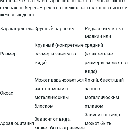
Встречается на слабо заросших песках на склонах южных
склонах по берегам рек и на свежих насыпях шоссейных и
железных дорог.
Характеристика
Крупный парнопес
Редкая блестянка
Мелкий или
Крупный (конкретные
средний
Размер
размеры зависят от
(конкретные
вида)
размеры зависят от
вида)
Может варьироваться,
Яркий, блестящий,
часто темный с
часто с
Окрас
металлическим
металлическим
блеском
отливом
Зависит от вида,
Зависит от вида,
Ареал обитания
может быть
может быть ограничен