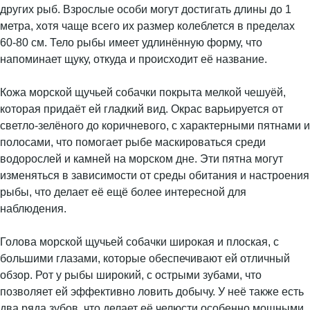
других рыб. Взрослые особи могут достигать длины до 1
метра, хотя чаще всего их размер колеблется в пределах
60-80 см. Тело рыбы имеет удлинённую форму, что
напоминает щуку, откуда и происходит её название.
Кожа морской щучьей собачки покрыта мелкой чешуёй,
которая придаёт ей гладкий вид. Окрас варьируется от
светло-зелёного до коричневого, с характерными пятнами и
полосами, что помогает рыбе маскироваться среди
водорослей и камней на морском дне. Эти пятна могут
изменяться в зависимости от среды обитания и настроения
рыбы, что делает её ещё более интересной для
наблюдения.
Голова морской щучьей собачки широкая и плоская, с
большими глазами, которые обеспечивают ей отличный
обзор. Рот у рыбы широкий, с острыми зубами, что
позволяет ей эффективно ловить добычу. У неё также есть
два ряда зубов, что делает её челюсти особенно мощными