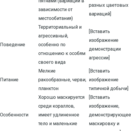
пятнами (вариации в
разных цветовых
зависимости от
вариаций]
местообитания)
Территориальный и
[Вставить
агрессивный,
изображение
Поведение
особенно по
демонстрации
отношению к особям
агрессии]
своего вида
Мелкие
[Вставить
Питание
ракообразные, черви,
изображение
планктон
типичной добычи]
Хорошо маскируется
[Вставить
среди кораллов,
изображение,
Особенности
имеет удлиненное
демонстрирующее
тело и маленькие
маскировку и