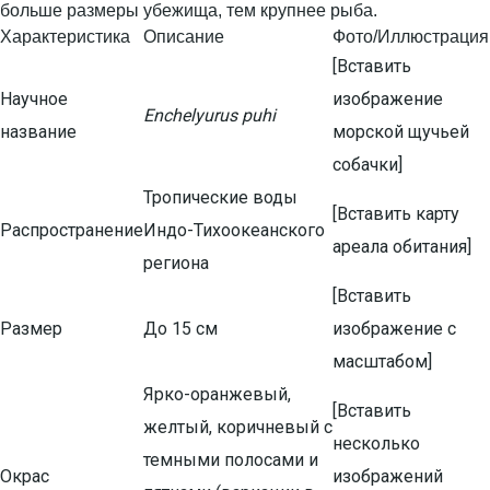
больше размеры убежища, тем крупнее рыба.
Характеристика
Описание
Фото/Иллюстрация
[Вставить
Научное
изображение
Enchelyurus puhi
название
морской щучьей
собачки]
Тропические воды
[Вставить карту
Распространение
Индо-Тихоокеанского
ареала обитания]
региона
[Вставить
Размер
До 15 см
изображение с
масштабом]
Ярко-оранжевый,
[Вставить
желтый, коричневый с
несколько
темными полосами и
Окрас
изображений