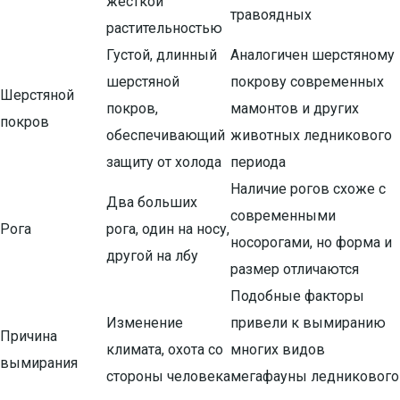
жесткой
травоядных
растительностью
Густой, длинный
Аналогичен шерстяному
шерстяной
покрову современных
Шерстяной
покров,
мамонтов и других
покров
обеспечивающий
животных ледникового
защиту от холода
периода
Наличие рогов схоже с
Два больших
современными
Рога
рога, один на носу,
носорогами, но форма и
другой на лбу
размер отличаются
Подобные факторы
Изменение
привели к вымиранию
Причина
климата, охота со
многих видов
вымирания
стороны человека
мегафауны ледникового