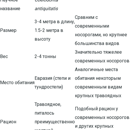
название
antiquitatis
Сравним с
3-4 метра в длину,
современными
Размер
1.5-2 метра в
носорогами, но крупнее
высоту
большинства видов
Значительно тяжелее
Вес
2-4 тонны
современных носорогов
Аналогичные места
Евразия (степи и
обитания некоторым
Место обитания
тундростепи)
современным видам
крупных травоядных
Травоядное,
Подобный рацион у
питалось
современных носорогов
Рацион
преимущественно
и других крупных