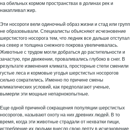
на обильных кормом пространствах в долинах рек и
накапливал жир.
Эти носороги вели одиночный образ жизни и стад или групп
не образовывали. Специалисты объясняют исчезновение
шерстистого носорога тем, что ледник все дальше отступал
на север и толщина снежного покрова увеличивалась.
Животные с трудом могли добраться до растительности и
зачастую, при движении, проваливались глубоко в снег. В
результате изменения климата, просторные степи сменили
густые леса и кормовые угодья шерстистых носорогов
сильно сократились. Именно по причине смены
климатических условий, как предполагают ученые,
вымерли эти мощные непарнокопытные.
Еще одной причиной сокращения популяции шерстистых
носорогов, называют охоту на них древних людей. В то
время, когда эти животные страдали от нехватки пищи,
истребление их людьми внесло свою лепту в исчезновение