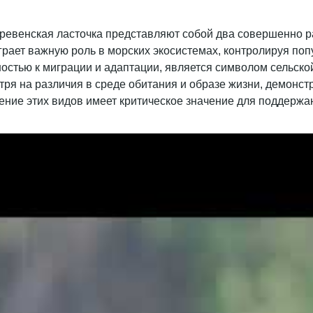
еревенская ласточка представляют собой два совершенно ра
ает важную роль в морских экосистемах, контролируя попу
ностью к миграции и адаптации, является символом сельск
отря на различия в среде обитания и образе жизни, демонс
нение этих видов имеет критическое значение для поддержа