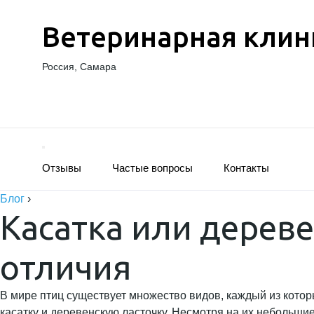
Ветеринарная клин
Россия, Самара
Отзывы
Частые вопросы
Контакты
Блог
›
Касатка или дереве
отличия
В мире птиц существует множество видов, каждый из кото
касатку и деревенскую ласточку. Несмотря на их небольшие