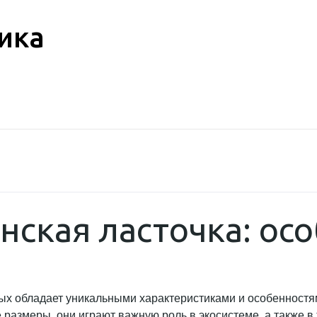
ика
нская ласточка: ос
рых обладает уникальными характеристиками и особенностя
 размеры, они играют важную роль в экосистеме, а также в