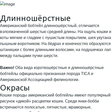
Длинношёрстные
Американский бобтейл длинношёрстный, отличается
взлохмаченной шерстью средней длины. На ощупь кошки и
коты мягкие и гладкие с пушистым покрытием, шея укутана
пышным воротником. На бёдрах и конечностях образуются
штанишки с более длинными волосами, на подушечках лап
между пальцами пучки шерсти.
Важно!
Оба вида короткошёрстные и длинношёрстные
бобтейлы официально признанная порода TICA и
Американской Ассоциацией фелинологии.
Окрасы
Кошки породы американский бобтейлы имеют популярный
рисунок «дикой» расцветки кошек. Среди янки-бобби
встречаются полосатые, пятнистые, мраморные,