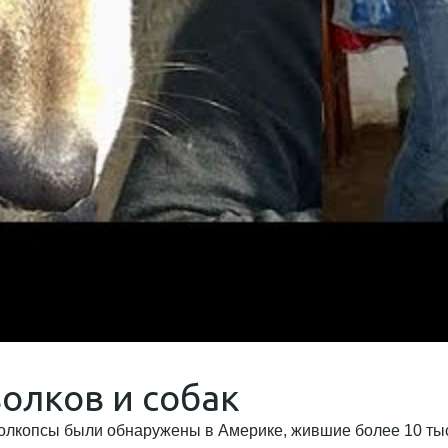
олков и собак
волкопсы были обнаружены в Америке, жившие более 10 ты