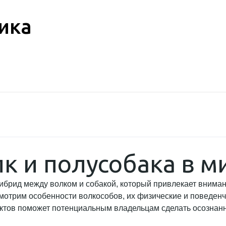
ика
лк и полусобака в 
брид между волком и собакой, который привлекает внимани
смотрим особенности волкособов, их физические и поведенч
ектов поможет потенциальным владельцам сделать осознан