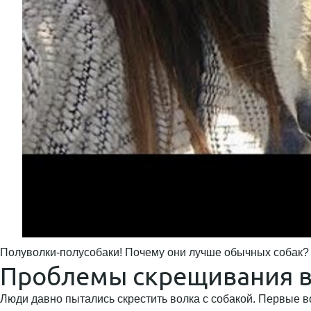
Полуволки-полусобаки! Почему они лучше обычных собак?
Проблемы скрещивания в
Люди давно пытались скрестить волка с собакой. Первые 