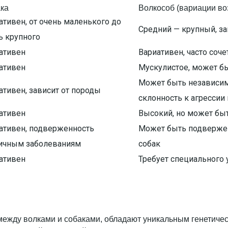
ка
Волкособ (вариации в
ативен, от очень маленького до
Средний — крупный, за
ь крупного
ативен
Вариативен, часто соче
ативен
Мускулистое, может бы
Может быть независимы
ативен, зависит от породы
склонность к агрессии
ативен
Высокий, но может быт
ативен, подверженность
Может быть подвержен 
ичным заболеваниям
собак
ативен
Требует специального 
 между волками и собаками, обладают уникальным генетичес