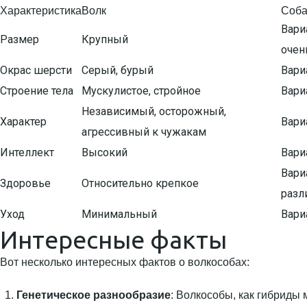
Характеристика
Волк
Соба
Вари
Размер
Крупный
очен
Окрас шерсти
Серый, бурый
Вари
Строение тела
Мускулистое, стройное
Вари
Независимый, осторожный,
Характер
Вари
агрессивный к чужакам
Интеллект
Высокий
Вари
Вари
Здоровье
Относительно крепкое
разл
Уход
Минимальный
Вари
Интересные факты
Вот несколько интересных фактов о волкособах:
Генетическое разнообразие
: Волкособы, как гибриды