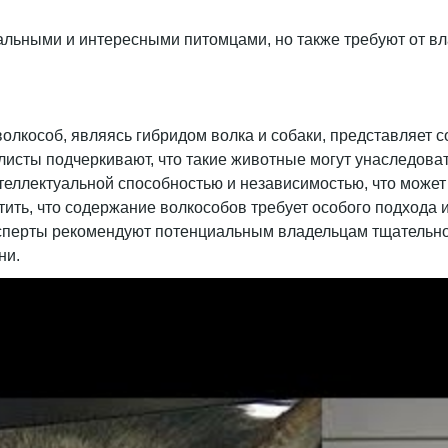
альными и интересными питомцами, но также требуют от вла
волкособ, являясь гибридом волка и собаки, представляет 
сты подчеркивают, что такие животные могут унаследовать
еллектуальной способностью и независимостью, что может з
ь, что содержание волкособов требует особого подхода и з
сперты рекомендуют потенциальным владельцам тщательно 
ни.