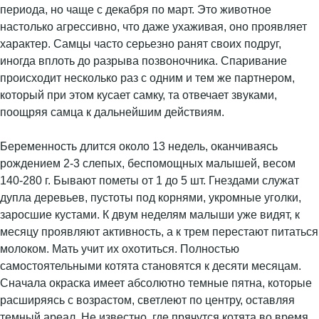
периода, но чаще с декабря по март. Это животное
настолько агрессивно, что даже ухаживая, оно проявляет
характер. Самцы часто серьезно ранят своих подруг,
иногда вплоть до разрыва позвоночника. Спаривание
происходит несколько раз с одним и тем же партнером,
который при этом кусает самку, та отвечает звуками,
поощряя самца к дальнейшим действиям.
Беременность длится около 13 недель, оканчиваясь
рождением 2-3 слепых, беспомощных малышей, весом
140-280 г. Бывают пометы от 1 до 5 шт. Гнездами служат
дупла деревьев, пустоты под корнями, укромные уголки,
заросшие кустами. К двум неделям малыши уже видят, к
месяцу проявляют активность, а к трем перестают питаться
молоком. Мать учит их охотиться. Полностью
самостоятельными котята становятся к десяти месяцам.
Сначала окраска имеет абсолютно темные пятна, которые
расширяясь с возрастом, светлеют по центру, оставляя
темный ареал. Не известно, где прячутся котята во время