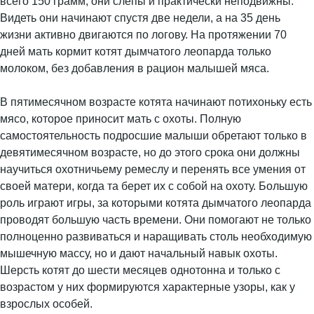
всего 150 грамм, они слепы и практически неподвижны.
Видеть они начинают спустя две недели, а на 35 день
жизни активно двигаются по логову. На протяжении 70
дней мать кормит котят дымчатого леопарда только
молоком, без добавления в рацион малышей мяса.
В пятимесячном возрасте котята начинают потихоньку есть
мясо, которое приносит мать с охоты. Полную
самостоятельность подросшие малыши обретают только в
девятимесячном возрасте, но до этого срока они должны
научиться охотничьему ремеслу и перенять все умения от
своей матери, когда та берет их с собой на охоту. Большую
роль играют игры, за которыми котята дымчатого леопарда
проводят большую часть времени. Они помогают не только
полноценно развиваться и наращивать столь необходимую
мышечную массу, но и дают начальный навык охоты.
Шерсть котят до шести месяцев однотонна и только с
возрастом у них формируются характерные узоры, как у
взрослых особей.