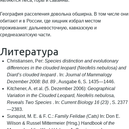
являются леса, горы и саванны.
География расселения довольна обширна. В том числе они
обитают и в России, где хищник избрал местом
проживания: дальневосточную, кавказскую и
среднеазиатскую части.
Литература
Christiansen, Per:
Species distinction and evolutionary
differences in the clouded leopard (Neofelis nebulosa) and
Diard’s clouded leopard
. In:
Journal of Mammalogy
Dezember 2008: Bd. 89
, Ausgabe 6, S. 1435—1446.
Kitchener, A. et al. (5. Dezember 2006):
Geographical
Variation in the Clouded Leopard, Neofelis nebulosa,
Reveals Two Species
. In:
Current Biology 16 (23)
, S. 2377
—2383.
Sunquist, M. E. & F. C.:
Family Felidae (Cats)
In: Don E.
Wilson & Russel Mittermeier (Hrsg.)
Handbook of the