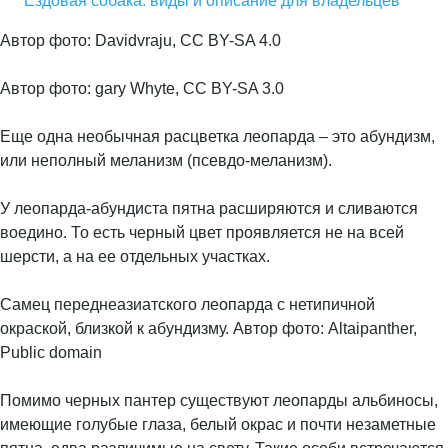
Ездовая собака: виды и описание для владельцев
Автор фото: Davidvraju, CC BY-SA 4.0
Автор фото: gary Whyte, CC BY-SA 3.0
Еще одна необычная расцветка леопарда – это абундизм,
или неполный меланизм (псевдо-меланизм).
У леопарда-абундиста пятна расширяются и сливаются
воедино. То есть черный цвет проявляется не на всей
шерсти, а на ее отдельных участках.
Самец переднеазиатского леопарда с нетипичной
окраской, близкой к абундизму. Автор фото: Altaipanther,
Public domain
Помимо черных пантер существуют леопарды альбиносы,
имеющие голубые глаза, белый окрас и почти незаметные