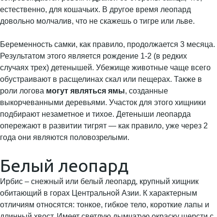
естественно, для кошачьих. В другое время леопард
довольно молчалив, что не скажешь о тигре или льве.
Беременность самки, как правило, продолжается 3 месяца.
Результатом этого является рождение 1-2 (в редких
случаях трех) детенышей. Убежище животные чаще всего
обустраивают в расщелинах скал или пещерах. Также в
роли логова
могут являться ямы
, созданные
выкорчеванными деревьями. Участок для этого хищники
подбирают незаметное и тихое. Детеныши леопарда
опережают в развитии тигрят — как правило, уже через 2
года они являются половозрелыми.
Белый леопард
Ирбис – снежный или белый леопард, крупный хищник
обитающий в горах Центральной Азии. К характерным
отличиям относятся: тонкое, гибкое тело, короткие лапы и
длинный хвост. Имеет светлую дымчатую окраску шерсти с