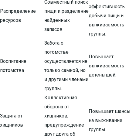
Совместный поиск
эффективность
Распределение
пищи и разделение
добычи пищи и
ресурсов
найденных
выживаемость
запасов.
группы.
Забота о
потомстве
Повышает
Воспитание
осуществляется не
выживаемость
потомства
только самкой, но
детенышей.
и другими членами
группы.
Коллективная
оборона от
Повышает шансы
Защита от
хищников,
на выживание
хищников
предупреждение
группы.
друг друга об