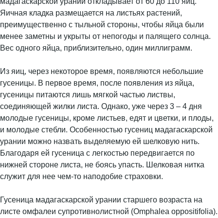
мадагаскарской урании откладывает от 60 до 110 яиц.
Яичная кладка размещается на листьях растений,
преимущественно с тыльной стороны, чтобы яйца были
менее заметны и укрыты от непогоды и палящего солнца.
Вес одного яйца, приблизительно, один миллиграмм.
Из яиц, через некоторое время, появляются небольшие
гусеницы. В первое время, после появления из яйца,
гусеницы питаются лишь мягкой частью листвы,
соединяющей жилки листа. Однако, уже через 3 – 4 дня
молодые гусеницы, кроме листьев, едят и цветки, и плоды,
и молодые стебли. Особенностью гусениц мадагаскарской
урании можно назвать выделяемую ей шелковую нить.
Благодаря ей гусеница с легкостью передвигается по
нижней стороне листа, не боясь упасть. Шелковая нитка
служит для нее чем-то наподобие страховки.
Гусеница мадагаскарской урании старшего возраста на
листе омфалеи супротивнолистной (Omphalea oppositifolia).