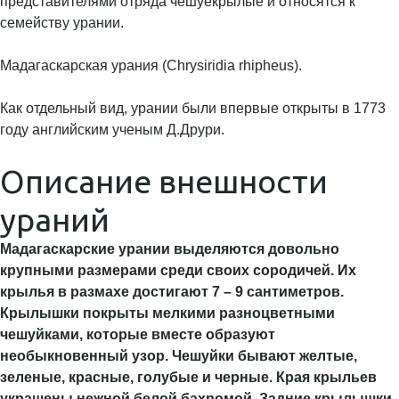
представителями отряда чешуекрылые и относятся к
семейству урании.
Мадагаскарская урания (Chrysiridia rhipheus).
Как отдельный вид, урании были впервые открыты в 1773
году английским ученым Д.Друри.
Описание внешности
ураний
Мадагаскарские урании выделяются довольно
крупными размерами среди своих сородичей. Их
крылья в размахе достигают 7 – 9 сантиметров.
Крылышки покрыты мелкими разноцветными
чешуйками, которые вместе образуют
необыкновенный узор. Чешуйки бывают желтые,
зеленые, красные, голубые и черные. Края крыльев
украшены нежной белой бахромой. Задние крылышки