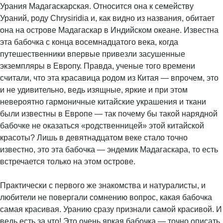
Урания Мадагаскарская. Относится она к семейству
Ураний, роду Chrysiridia и, как видно из названия, обитает
она на острове Мадагаскар в Индийском океане. Известна
эта бабочка с конца восемнадцатого века, когда
путешественники впервые привезли засушенные
экземпляры в Европу. Правда, ученые того времени
считали, что эта красавица родом из Китая — впрочем, это
и не удивительно, ведь изящные, яркие и при этом
невероятно гармоничные китайские украшения и ткани
были известны в Европе — так почему бы такой нарядной
бабочке не оказаться «родственницей» этой китайской
красоты? Лишь в девятнадцатом веке стало точно
известно, это эта бабочка — эндемик Мадагаскара, то есть
встречается только на этом острове.
Практически с первого же знакомства и натуралисты, и
любители не повергали сомнению вопрос, какая бабочка
самая красивая. Уранию сразу признали самой красивой. И
ведь есть за что! Это очень яркая бабочка — точно описать