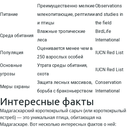
Преимущественно мелкие
Observations
Питание
млекопитающие, рептилии
and studies in
и птицы
the field
Влажные тропические
BirdLife
Среда обитания
леса
International
Оценивается менее чем в
Популяция
IUCN Red List
250 взрослых особей
Основные
Утрата среды обитания,
IUCN Red List
угрозы
охота
Защита лесных массивов,
Conservation
Меры охраны
борьба с браконьерством
International
Интересные факты
Мадагаскарский короткокрылый сарыч (или короткокрылый
ястреб) — это уникальная птица, обитающая на
Мадагаскаре. Вот несколько интересных фактов о ней: