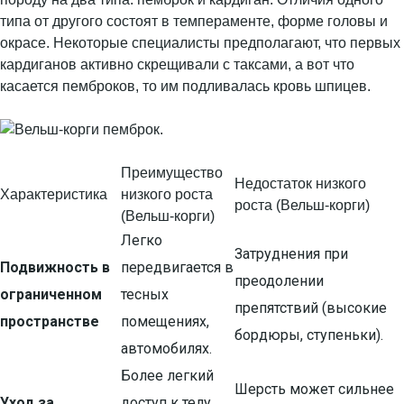
типа от другого состоят в темпераменте, форме головы и
окрасе. Некоторые специалисты предполагают, что первых
кардиганов активно скрещивали с таксами, а вот что
касается пемброков, то им подливалась кровь шпицев.
Преимущество
Недостаток низкого
Характеристика
низкого роста
роста (Вельш-корги)
(Вельш-корги)
Легко
Затруднения при
Подвижность в
передвигается в
преодолении
ограниченном
тесных
препятствий (высокие
пространстве
помещениях,
бордюры, ступеньки).
автомобилях.
Более легкий
Шерсть может сильнее
Уход за
доступ к телу