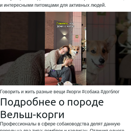
и интересными питомцами для активных людей.
Говорить и жить разные вещи #корги #собака #догблог
Подробнее о породе
Вельш-корги
Профессионалы в сфере собаководства делят данную
породу на два типа: пемброк и кардиган. Отличия одного