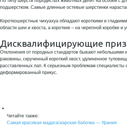
По типу шерсти породистых животных делят на особей с д
подшерстком. Самые длинные остевые шерстинки нарастают
Короткошерстные чихуахуа обладают короткими и гладкими
области шеи и хвоста, а короткие – на черепной коробке 
Дисквалифицирующие призн
Отклонения от породных стандартов бывают небольшими 
раковины, скрученный короткий хвост, удлиненное туловищ
расставленных лап. К серьезным проблемам специалисты о
деформированный прикус.
Читайте также:
Самая красивая мадагаскарская бабочка — Урания