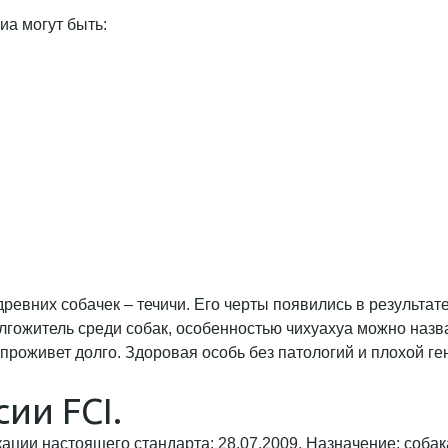
а могут быть:
евних собачек – течичи. Его черты появились в результат
ожитель среди собак, особенностью чихуахуа можно назвать
роживет долго. Здоровая особь без патологий и плохой гене
ии FCI.
ии настоящего стандарта: 28.07.2009. Назначение: собака-