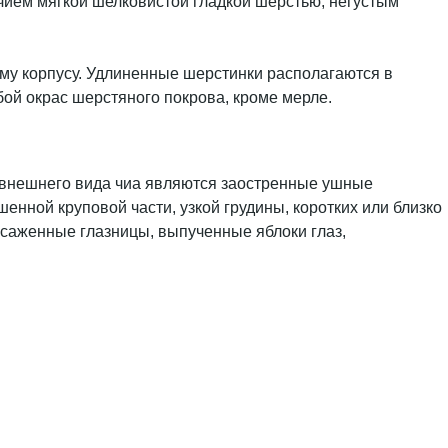
чием мягкой шелковистой гладкой шерстью, негустым
му корпусу. Удлиненные шерстинки располагаются в
бой окрас шерстяного покрова, кроме мерле.
внешнего вида чиа являются заостренные ушные
енной круповой части, узкой грудины, коротких или близко
осаженные глазницы, выпученные яблоки глаз,