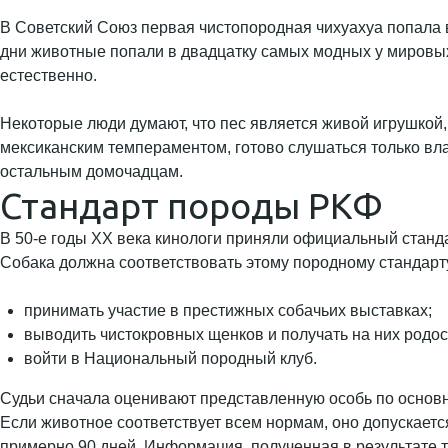
В Советский Союз первая чистопородная чихуахуа попала 
дни животные попали в двадцатку самых модных у мировых 
естественно.
Некоторые люди думают, что пес является живой игрушкой, 
мексиканским темпераментом, готово слушаться только вла
остальным домочадцам.
Стандарт породы РКФ
В 50-е годы ХХ века кинологи приняли официальный стандар
Собака должна соответствовать этому породному стандарту
принимать участие в престижных собачьих выставках;
выводить чистокровных щенков и получать на них родо
войти в Национальный породный клуб.
Судьи сначала оценивают представленную особь по основ
Если животное соответствует всем нормам, оно допускаетс
примерно 90 дней. Информация, полученная в результате т