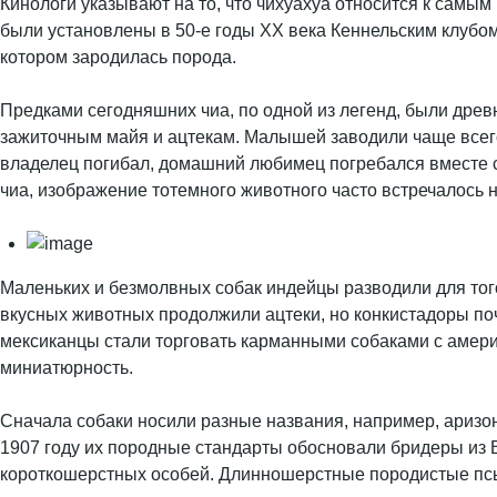
Кинологи указывают на то, что чихуахуа относится к самым
были установлены в 50-е годы ХХ века Кеннельским клубом
котором зародилась порода.
Предками сегодняшних чиа, по одной из легенд, были древн
зажиточным майя и ацтекам. Малышей заводили чаще всего 
владелец погибал, домашний любимец погребался вместе с 
чиа, изображение тотемного животного часто встречалось н
Маленьких и безмолвных собак индейцы разводили для того
вкусных животных продолжили ацтеки, но конкистадоры поч
мексиканцы стали торговать карманными собаками с амери
миниатюрность.
Сначала собаки носили разные названия, например, аризонс
1907 году их породные стандарты обосновали бридеры из В
короткошерстных особей. Длинношерстные породистые псы 