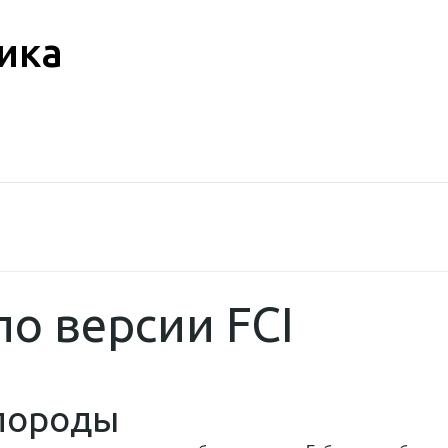
ика
по версии FCI
породы