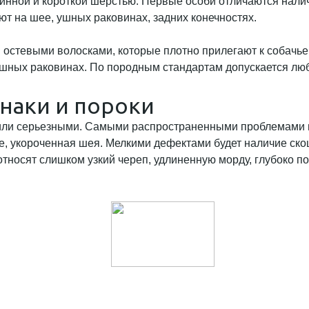
линной и короткой шерстью. Первые особи отличаются нали
 на шее, ушных раковинах, задних конечностях.
 остевыми волосками, которые плотно прилегают к собачье
и ушных раковинах. По породным стандартам допускается лю
аки и пороки
или серьезными. Самыми распространенными проблемами 
е, укороченная шея. Мелкими дефектами будет наличие скош
тносят слишком узкий череп, удлиненную морду, глубоко п