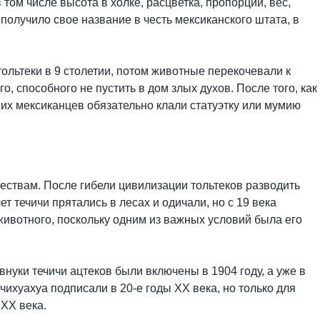
том числе высота в холке, расцветка, пропорции, вес,
олучило свое название в честь мексиканского штата, в
ольтеки в 9 столетии, потом животные перекочевали к
 способного не пустить в дом злых духов. После того, как
них мексиканцев обязательно клали статуэтку или мумию
жествам. После гибели цивилизации тольтеков разводить
 течичи прятались в лесах и одичали, но с 19 века
ивотного, поскольку одним из важных условий была его
нуки течичи ацтеков были включены в 1904 году, а уже в
хуахуа подписали в 20-е годы ХХ века, но только для
ХХ века.