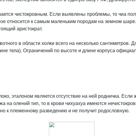
нается чистокровным. Если выявлены проблемы, то чиа получ
тное относится к самым маленьким породам на земном шаре
тоящий аристократ.
отного в области холки всего на несколько сантиметров. Д
ине тела). Ограничений по высоте и длине корпуса официал
око, эталоном является отсутствие на ней родничка. Если ж
жа на олений тип, то в крови чихуахуа имеются нечистокро
ено к племенному разведению и не получит родословную.