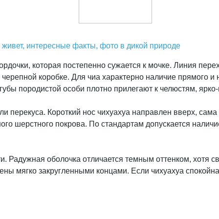
ко живет, интересные факты, фото в дикой природе
рдочки, которая постепенно сужается к мочке. Линия перехо
 черепной коробке. Для чиа характерно наличие прямого и 
е губы породистой особи плотно прилегают к челюстям, ярк
ли перекуса. Короткий нос чихуахуа направлен вверх, сама
ого шерстного покрова. По стандартам допускается наличие
сти. Радужная оболочка отличается темным оттенком, хотя
ны мягко закругленными концами. Если чихуахуа спокойна