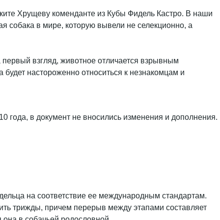
иките Хрущеву коменданте из Кубы Фидель Кастро. В наши
я собака в мире, которую вывели не селекционно, а
на первый взгляд, животное отличается взрывным
а будет настороженно относиться к незнакомцам и
10 года, в документ не вносились изменения и дополнения.
дельца на соответствие ее международным стандартам.
дить трижды, причем перерыв между этапами составляет
я она в собачьей родословной.