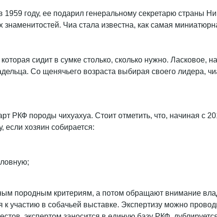
в 1959 году, ее подарил генеральному секретарю страны Н
знаменитостей. Чиа стала известна, как самая миниатюрна
которая сидит в сумке столько, сколько нужно. Ласковое, 
дельца. Со щенячьего возраста выбирая своего лидера, чи
т РКФ породы чихуахуа. Стоит отметить, что, начиная с 20
, если хозяин собирается:
словную;
ным породным критериям, а потом обращают внимание вла
я к участию в собачьей выставке. Экспертизу можно прово
естов, экспертом заносится в единую базу РКФ, дублируетс