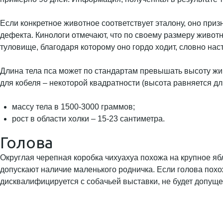
Если конкретное животное соответствует эталону, оно приз
дефекта. Кинологи отмечают, что по своему размеру живо
туловище, благодаря которому оно гордо ходит, словно нас
Длина тела пса может по стандартам превышать высоту жив
для кобеля – некоторой квадратности (высота равняется дл
массу тела в 1500-3000 граммов;
рост в области холки – 15-23 сантиметра.
Голова
Округлая черепная коробка чихуахуа похожа на крупное ябл
допускают наличие маленького родничка. Если голова похо
дисквалифицируется с собачьей выставки, не будет допущ