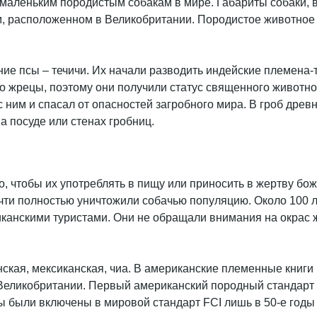
 маленьким породистым собакам в мире. Габариты собаки, в 
, расположенном в Великобритании. Породистое животное п
ие псы – течичи. Их начали разводить индейские племена-т
жрецы, поэтому они получили статус священного животного,
ним и спасал от опасностей загробного мира. В гроб древ
а посуде или стенах гробниц.
, чтобы их употреблять в пищу или приносить в жертву бо
ти полностью уничтожили собачью популяцию. Около 100 лет
канскими туристами. Они не обращали внимания на окрас ж
кая, мексиканская, чиа. В американские племенные книги в
еликобритании. Первый американский породный стандарт чи
были включены в мировой стандарт FCI лишь в 50-е годы 