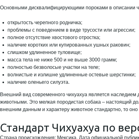
Основными дисквалифицирующими пороками в описании чи
открытость черепного родничка;
проблемы с поведением в виде трусости или агрессии;
полное отсутствие хвостового отростка;
наличие коротких или купированных ушных раковин;
слишком удлиненное туловище;
масса тела не ниже 500 и не выше 3000 грамм;
полностью безволосые участки на теле;
волнистые и излишне удлиненные остевые шерстинки;
наличие оленьего силуэта.
Внешний вид современного чихуахуа является наследием др
животными. Это мелкая породистая собака – настоящий долг
внешним данным и характеру животное стандартно, то оно п
Стандарт Чихуахуа по верс
Страна происхождения: Мексика. Дата официальной публикац