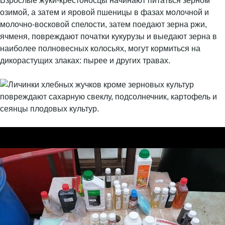
Взрослые жуки-крестоносцы начинают питаться зерном
озимой, а затем и яровой пшеницы в фазах молочной и
молочно-восковой спелости, затем поедают зерна ржи,
ячменя, повреждают початки кукурузы и выедают зерна в
наиболее полновесных колосьях, могут кормиться на
дикорастущих злаках: пырее и других травах.