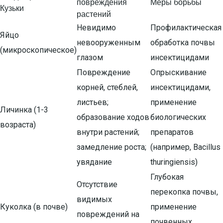
повреждения
Меры борьбы
Кузьки
растений
Невидимо
Профилактическая
Яйцо
невооруженным
обработка почвы
(микроскопическое)
глазом
инсектицидами
Повреждение
Опрыскивание
корней, стеблей,
инсектицидами,
листьев;
применение
Личинка (1-3
образование ходов
биологических
возраста)
внутри растений;
препаратов
замедление роста;
(например, Bacillus
увядание
thuringiensis)
Глубокая
Отсутствие
перекопка почвы,
видимых
Куколка (в почве)
применение
повреждений на
почвенных