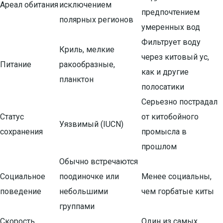
Ареал обитания
исключением
предпочтением
полярных регионов
умеренных вод
Фильтрует воду
Криль, мелкие
через китовый ус,
Питание
ракообразные,
как и другие
планктон
полосатики
Серьезно пострадал
Статус
от китобойного
Уязвимый (IUCN)
сохранения
промысла в
прошлом
Обычно встречаются
Социальное
поодиночке или
Менее социальны,
поведение
небольшими
чем горбатые киты
группами
Скорость
Один из самых