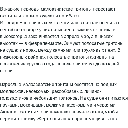
В жаркие периоды малоазиатские тритоны перестают
охотиться, сильно худеют и погибают.
Из водоемов они выходят летом или в начале осени, а в
сентябре-октябре у них начинается зимовка. Спячка в
высокогорье заканчивается в апреле-мае, а в низких
высотах — в феврале-марте. Зимуют полосатые тритоны
на суше: в норах, между камнями или трухлявых пнях. В
низкогорных районах полосатые тритоны активны на
протяжении круглого года, в воде они живут до поздней
осени.
Взрослые малоазиатские тритоны охотятся на водных
моллюсков, насекомых, ракообразных, личинок,
головастиков и небольших тритонов. На суше они питаются
пауками, мокрицами, мелкими насекомыми и червями.
Активно охотиться они начинают вначале осени, чтобы
пережить спячку. Жертв они ловят при помощи языков.