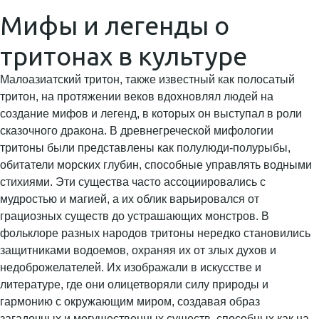
Мифы и легенды о
тритонах в культуре
Малоазиатский тритон, также известный как полосатый
тритон, на протяжении веков вдохновлял людей на
создание мифов и легенд, в которых он выступал в роли
сказочного дракона. В древнегреческой мифологии
тритоны были представлены как полулюди-полурыбы,
обитатели морских глубин, способные управлять водными
стихиями. Эти существа часто ассоциировались с
мудростью и магией, а их облик варьировался от
грациозных существ до устрашающих монстров. В
фольклоре разных народов тритоны нередко становились
защитниками водоемов, охраняя их от злых духов и
недоброжелателей. Их изображали в искусстве и
литературе, где они олицетворяли силу природы и
гармонию с окружающим миром, создавая образ
загадочных и могущественных существ, способных как на