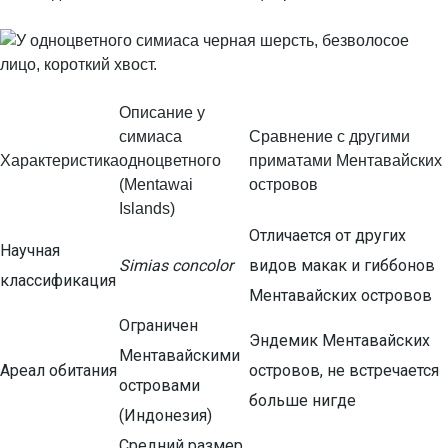
Описание у
симиаса
Сравнение с другими
Характеристика
одноцветного
приматами Ментавайских
(Mentawai
островов
Islands)
Отличается от других
Научная
Simias concolor
видов макак и гиббонов
классификация
Ментавайских островов
Ограничен
Эндемик Ментавайских
Ментавайскими
Ареал обитания
островов, не встречается
островами
больше нигде
(Индонезия)
Средний размер,