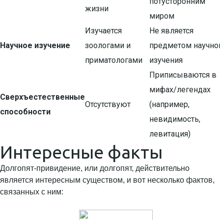
потусторонним
жизни
миром
Изучается
Не является
Научное изучение
зоологами и
предметом научно
приматологами
изучения
Приписываются в
мифах/легендах
Сверхъестественные
Отсутствуют
(например,
способности
невидимость,
левитация)
Интересные факты
Долгопят-привидение, или долгопят, действительно
является интересным существом, и вот несколько фактов,
связанных с ним: