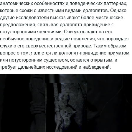
анатомических особенностях и поведенческих паттернах,
которые схожи с известными видами долгопятов. Однако,
другие исследователи высказывают более мистические
предположения, связывая долгопята-привидение с
потусторонними явлениями. Они указывают на его
необычное поведение и редкие появления, что порождает
слухи о его сверхъестественной природе. Таким образом,
вопрос о том, является ли долгопят-привидение приматом
или потусторонним существом, остается открытым, и
требует дальнейших исследований и наблюдений.