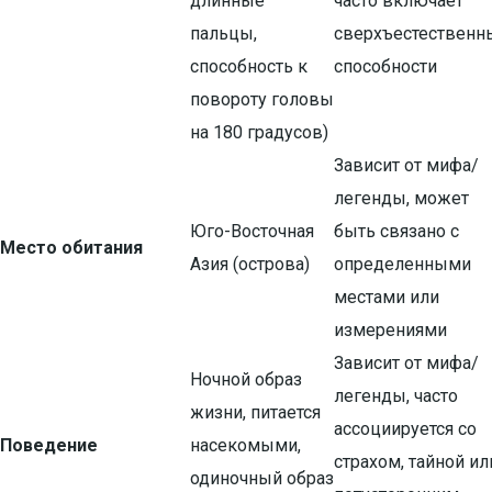
длинные
часто включает
пальцы,
сверхъестественн
способность к
способности
повороту головы
на 180 градусов)
Зависит от мифа/
легенды, может
Юго-Восточная
быть связано с
Место обитания
Азия (острова)
определенными
местами или
измерениями
Зависит от мифа/
Ночной образ
легенды, часто
жизни, питается
ассоциируется со
Поведение
насекомыми,
страхом, тайной ил
одиночный образ