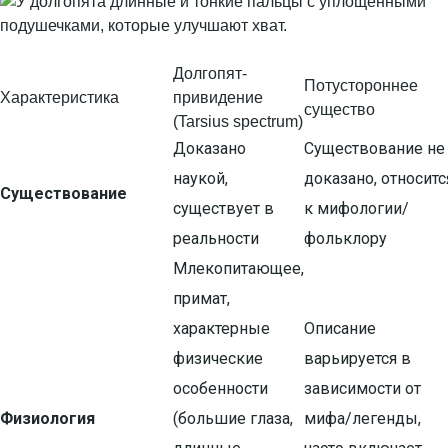
Долгопят-
Потустороннее
Характеристика
привидение
существо
(Tarsius spectrum)
Доказано
Существование не
наукой,
доказано, относитс
Существование
существует в
к мифологии/
реальности
фольклору
Млекопитающее,
примат,
характерные
Описание
физические
варьируется в
особенности
зависимости от
Физиология
(большие глаза,
мифа/легенды,