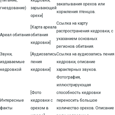
(питание,
кедровки,
закапывания орехов или
гнездование)
зарывающей
кормления птенцов.
орехи]
Ссылка на карту
[Карта ареала
распространения кедровки, с
Ареал обитания
обитания
указанием основных
кедровки]
регионов обитания.
Звуки,
[Аудиозапись
Ссылка на аудиозапись пения
издаваемые
пения
кедровки, описание
кедровкой
кедровки]
характерных звуков.
Фотография,
иллюстрирующая
[Фото
способность кедровки
Интересные
кедровки с
переносить большое
факты
орехом в
количество орехов. Описание