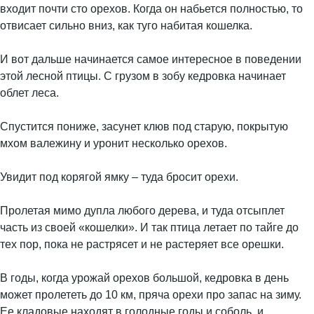
входит почти сто орехов. Когда он набьется полностью, то
отвисает сильно вниз, как туго набитая кошелка.
И вот дальше начинается самое интересное в поведении
этой лесной птицы. С грузом в зобу кедровка начинает
облет леса.
Спустится пониже, засунет клюв под старую, покрытую
мхом валежину и уронит несколько орехов.
Увидит под корягой ямку – туда бросит орехи.
Пролетая мимо дупла любого дерева, и туда отсыплет
часть из своей «кошелки». И так птица летает по тайге до
тех пор, пока не растрясет и не растеряет все орешки.
В годы, когда урожай орехов большой, кедровка в день
может пролететь до 10 км, пряча орехи про запас на зиму.
Ее кладовые находят в голодные годы и соболь, и