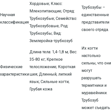
Хордовые; Класс:
Трубозубы –
Млекопитающие; Отряд:
Научная
единственные
Трубкозубые; Семейство:
классификация
представители
Трубкозубовые; Род:
своего отряда.
Трубкозубы; Вид:
Землеройка-трубкозуб
Их когти
Длина тела: 1,4-1,8 м; Вес:
настолько
35-80 кг; Крепкое
сильны, что они
Физические
телосложение; Короткая
могут
характеристики
шея; Длинный, липкий
разрушать
язык; Сильные когти;
термитники и
Грубая кожа
муравейники.
Трубозуб
может съедать