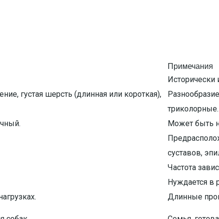
Примечания
Исторически 
ние, густая шерсть (длинная или короткая),
Разнообразие
триколорные.
чный.
Может быть н
Предрасполож
суставов, эпи
Частота завис
Нуждается в 
нагрузках.
Длинные прог
 собак.
Семья, готов