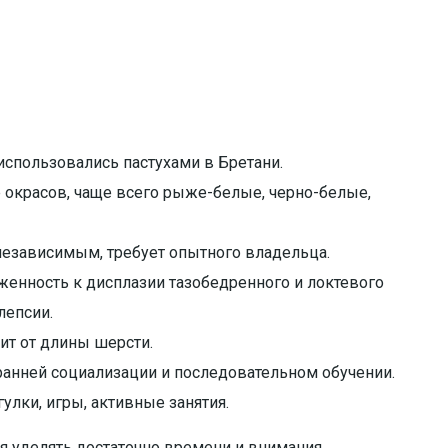
использовались пастухами в Бретани.
 окрасов, чаще всего рыже-белые, черно-белые,
езависимым, требует опытного владельца.
енность к дисплазии тазобедренного и локтевого
лепсии.
ит от длины шерсти.
ранней социализации и последовательном обучении.
улки, игры, активные занятия.
ая уделять достаточно времени и внимания.