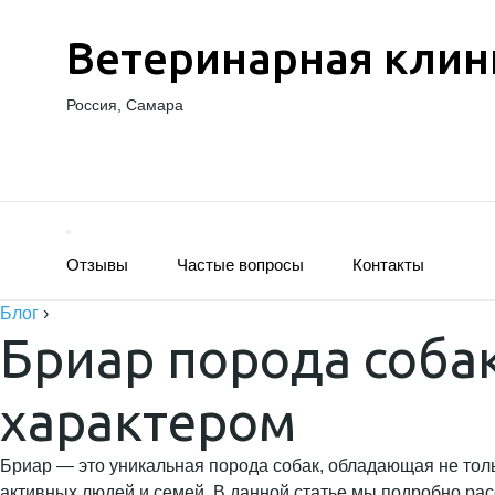
Ветеринарная клин
Россия, Самара
Отзывы
Частые вопросы
Контакты
Блог
›
Бриар порода соба
характером
Бриар — это уникальная порода собак, обладающая не тол
активных людей и семей. В данной статье мы подробно рас