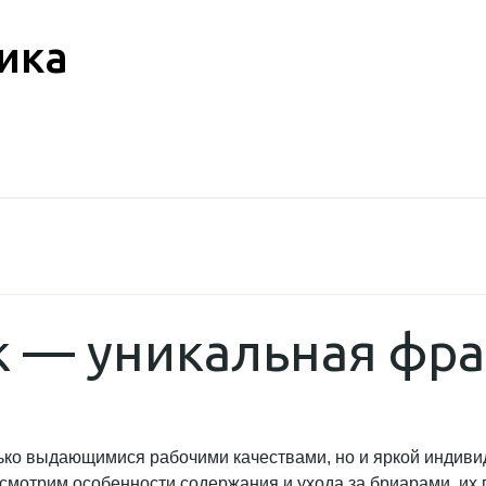
ика
к — уникальная фра
ько выдающимися рабочими качествами, но и яркой индиви
смотрим особенности содержания и ухода за бриарами, их 