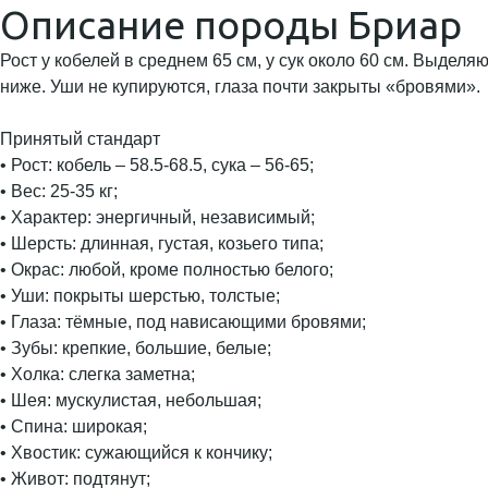
Описание породы Бриар
Рост у кобелей в среднем 65 см, у сук около 60 см. Выдел
ниже. Уши не купируются, глаза почти закрыты «бровями».
Принятый стандарт
• Рост: кобель – 58.5-68.5, сука – 56-65;
• Вес: 25-35 кг;
• Характер: энергичный, независимый;
• Шерсть: длинная, густая, козьего типа;
• Окрас: любой, кроме полностью белого;
• Уши: покрыты шерстью, толстые;
• Глаза: тёмные, под нависающими бровями;
• Зубы: крепкие, большие, белые;
• Холка: слегка заметна;
• Шея: мускулистая, небольшая;
• Спина: широкая;
• Хвостик: сужающийся к кончику;
• Живот: подтянут;