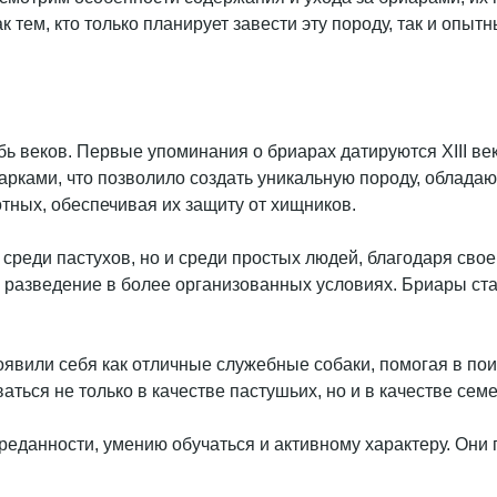
к тем, кто только планирует завести эту породу, так и оп
бь веков. Первые упоминания о бриарах датируются XIII ве
вчарками, что позволило создать уникальную породу, обл
тных, обеспечивая их защиту от хищников.
 среди пастухов, но и среди простых людей, благодаря св
 разведение в более организованных условиях. Бриары стал
явили себя как отличные служебные собаки, помогая в по
аться не только в качестве пастушьих, но и в качестве сем
данности, умению обучаться и активному характеру. Они п