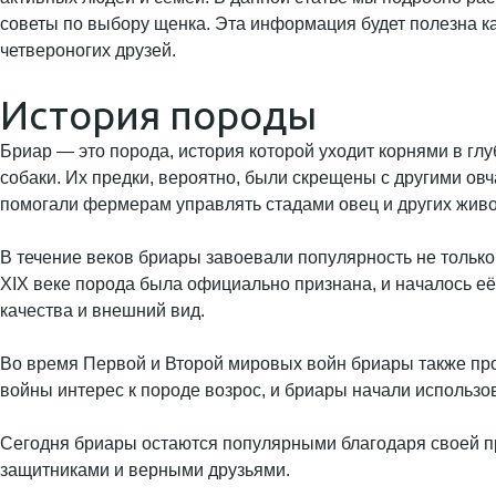
советы по выбору щенка. Эта информация будет полезна ка
четвероногих друзей.
История породы
Бриар — это порода, история которой уходит корнями в глу
собаки. Их предки, вероятно, были скрещены с другими о
помогали фермерам управлять стадами овец и других живо
В течение веков бриары завоевали популярность не только
XIX веке порода была официально признана, и началось её
качества и внешний вид.
Во время Первой и Второй мировых войн бриары также про
войны интерес к породе возрос, и бриары начали использов
Сегодня бриары остаются популярными благодаря своей пре
защитниками и верными друзьями.