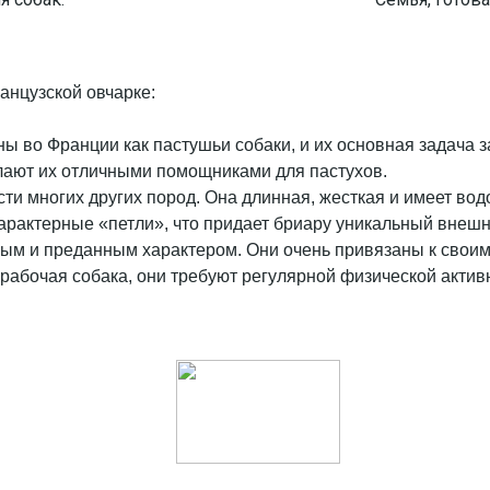
анцузской овчарке:
ы во Франции как пастушьи собаки, и их основная задача з
елают их отличными помощниками для пастухов.
сти многих других пород. Она длинная, жесткая и имеет во
арактерные «петли», что придает бриару уникальный внешн
м и преданным характером. Они очень привязаны к своим в
рабочая собака, они требуют регулярной физической актив