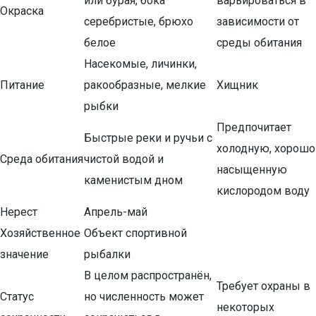
или бурая, бока
варьироваться в
Окраска
серебристые, брюхо
зависимости от
белое
среды обитания
Насекомые, личинки,
Питание
ракообразные, мелкие
Хищник
рыбки
Предпочитает
Быстрые реки и ручьи с
холодную, хорошо
Среда обитания
чистой водой и
насыщенную
каменистым дном
кислородом воду
Нерест
Апрель-май
Хозяйственное
Объект спортивной
значение
рыбалки
В целом распространён,
Требует охраны в
Статус
но численность может
некоторых