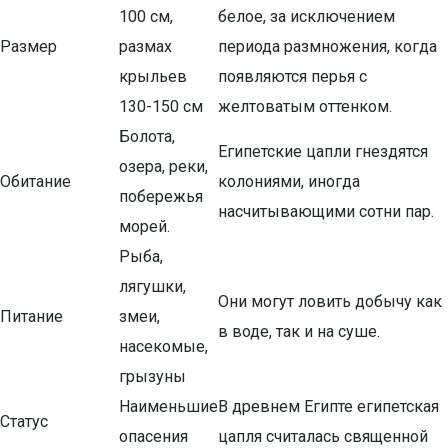
100 см,
белое, за исключением
Размер
размах
периода размножения, когда
крыльев
появляются перья с
130-150 см
желтоватым оттенком.
Болота,
Египетские цапли гнездятся
озера, реки,
Обитание
колониями, иногда
побережья
насчитывающими сотни пар.
морей.
Рыба,
лягушки,
Они могут ловить добычу как
Питание
змеи,
в воде, так и на суше.
насекомые,
грызуны
Наименьшие
В древнем Египте египетская
Статус
опасения
цапля считалась священной