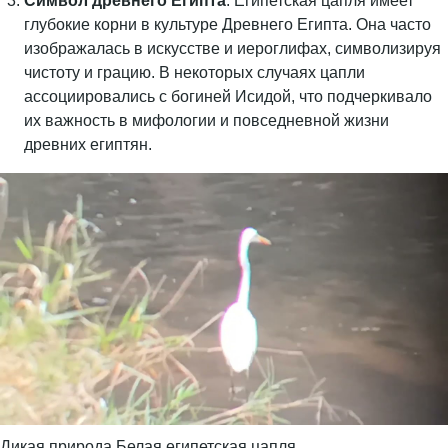
Символ древнего Египта
: Египетская цапля имеет
глубокие корни в культуре Древнего Египта. Она часто
изображалась в искусстве и иероглифах, символизируя
чистоту и грацию. В некоторых случаях цапли
ассоциировались с богиней Исидой, что подчеркивало
их важность в мифологии и повседневной жизни
древних египтян.
Дикая природа.Белая египетская цапля