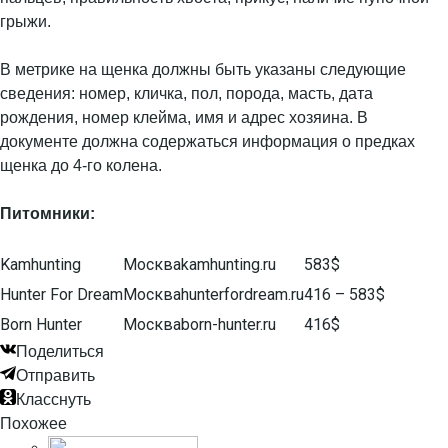
грыжи.
В метрике на щенка должны быть указаны следующие
сведения: номер, кличка, пол, порода, масть, дата
рождения, номер клейма, имя и адрес хозяина. В
документе должна содержаться информация о предках
щенка до 4-го колена.
Питомники:
Kamhunting
Москва
kamhunting.ru
583$
Hunter For Dream
Москва
hunterfordream.ru
416 – 583$
Born Hunter
Москва
born-hunter.ru
416$
Поделиться
Отправить
Класснуть
Похожее