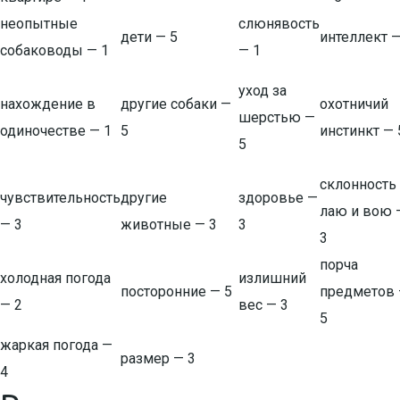
неопытные
слюнявость
дети — 5
интеллект —
собаководы — 1
— 1
уход за
нахождение в
другие собаки —
охотничий
шерстью —
одиночестве — 1
5
инстинкт — 
5
склонность
чувствительность
другие
здоровье —
лаю и вою 
— 3
животные — 3
3
3
порча
холодная погода
излишний
посторонние — 5
предметов
— 2
вес — 3
5
жаркая погода —
размер — 3
4