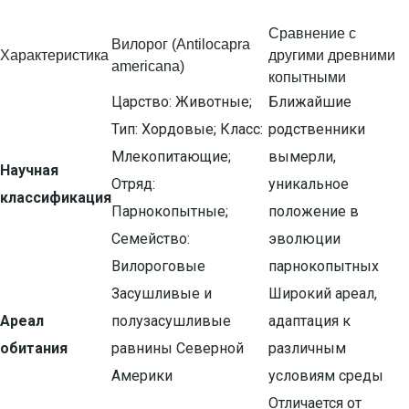
Сравнение с
Вилорог (Antilocapra
Характеристика
другими древними
americana)
копытными
Царство: Животные;
Ближайшие
Тип: Хордовые; Класс:
родственники
Млекопитающие;
вымерли,
Научная
Отряд:
уникальное
классификация
Парнокопытные;
положение в
Семейство:
эволюции
Вилороговые
парнокопытных
Засушливые и
Широкий ареал,
Ареал
полузасушливые
адаптация к
обитания
равнины Северной
различным
Америки
условиям среды
Отличается от