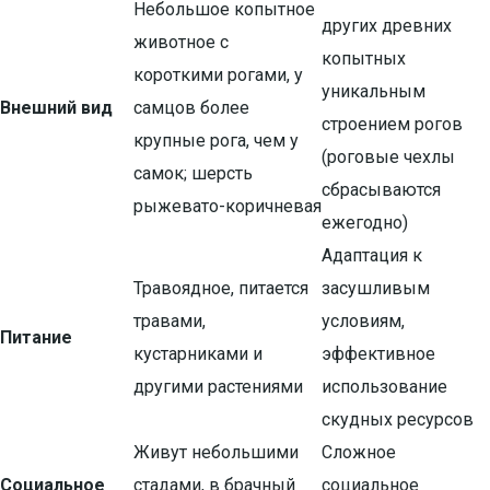
Небольшое копытное
других древних
животное с
копытных
короткими рогами, у
уникальным
Внешний вид
самцов более
строением рогов
крупные рога, чем у
(роговые чехлы
самок; шерсть
сбрасываются
рыжевато-коричневая
ежегодно)
Адаптация к
Травоядное, питается
засушливым
травами,
условиям,
Питание
кустарниками и
эффективное
другими растениями
использование
скудных ресурсов
Живут небольшими
Сложное
Социальное
стадами, в брачный
социальное