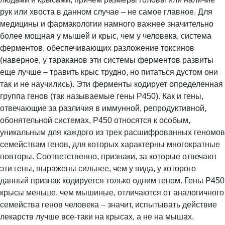
рук или хвоста в данном случае – не самое главное. Для
медицины и фармакологии намного важнее значительно
более мощная у мышей и крыс, чем у человека, система
ферментов, обеспечивающих разложение токсинов
(наверное, у тараканов эти системы ферментов развиты
еще лучше – травить крыс трудно, но питаться дустом они
так и не научились). Эти ферменты кодирует определенная
группа генов (так называемые гены P450). Как и гены,
отвечающие за различия в иммунной, репродуктивной,
обонятельной системах, P450 относятся к особым,
уникальным для каждого из трех расшифрованных геномов
семействам генов, для которых характерны многократные
повторы. Соответственно, признаки, за которые отвечают
эти гены, выражены сильнее, чем у вида, у которого
данный признак кодируется только одним геном. Гены P450
крысы меньше, чем мышиные, отличаются от аналогичного
семейства генов человека – значит, испытывать действие
лекарств лучше все-таки на крысах, а не на мышах.