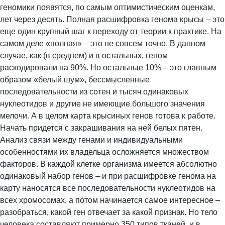
геномики появятся, по самым оптимистическим оценкам,
лет через десять. Полная расшифровка генома крысы – это
еще один крупный шаг к переходу от теории к практике. На
самом деле «полная» – это не совсем точно. В данном
случае, как (в среднем) и в остальных, геном
раскодировали на 90%. Но остальные 10% – это главным
образом «белый шум», бессмысленные
последовательности из сотен и тысяч одинаковых
нуклеотидов и другие не имеющие большого значения
мелочи. А в целом карта крысиных генов готова к работе.
Начать придется с закрашивания на ней белых пятен.
Анализ связи между генами и индивидуальными
особенностями их владельца осложняется множеством
факторов. В каждой клетке организма имеется абсолютно
одинаковый набор генов – и при расшифровке генома на
карту наносятся все последовательности нуклеотидов на
всех хромосомах, а потом начинается самое интересное –
разобраться, какой ген отвечает за какой признак. Но тело
человека составляют примерно 350 типов тканей, и в