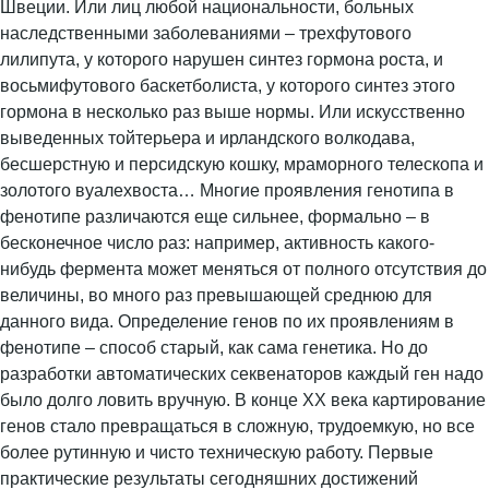
Швеции. Или лиц любой национальности, больных
наследственными заболеваниями – трехфутового
лилипута, у которого нарушен синтез гормона роста, и
восьмифутового баскетболиста, у которого синтез этого
гормона в несколько раз выше нормы. Или искусственно
выведенных тойтерьера и ирландского волкодава,
бесшерстную и персидскую кошку, мраморного телескопа и
золотого вуалехвоста… Многие проявления генотипа в
фенотипе различаются еще сильнее, формально – в
бесконечное число раз: например, активность какого-
нибудь фермента может меняться от полного отсутствия до
величины, во много раз превышающей среднюю для
данного вида. Определение генов по их проявлениям в
фенотипе – способ старый, как сама генетика. Но до
разработки автоматических секвенаторов каждый ген надо
было долго ловить вручную. В конце ХХ века картирование
генов стало превращаться в сложную, трудоемкую, но все
более рутинную и чисто техническую работу. Первые
практические результаты сегодняшних достижений