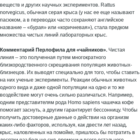
веществ и других научных экспериментов. Rattus
norvegicus, обычная серая крыса (у нас ее еще называют
пасюком, а в переводах часто сохраняют английское
название – «бурая» или «коричневая»), стала предком
множества чистых линий лабораторных крыс.
Комментарий Перлофила для «чайников».
Чистая
линия – это полученная путем многократного
близкородственного скрещивания популяция животных-
близнецов. Их выводят специально для того, чтобы ставить
на них ученые эксперименты. Реакции обычных животных
одного вида и даже одной популяции на одно и то же
воздействие могут очень сильно различаться. Например,
одним представителям рода Homo sapiens чашечка кофе
помогает заснуть, а другим гарантирует бессонницу. Чтобы
получить достоверные данные о действии на организм
каких-либо факторов, используя, как двести лет назад,
крыс, наловленных на помойке, пришлось бы потратить в
десятки раз больше сил, времени и всего остального.