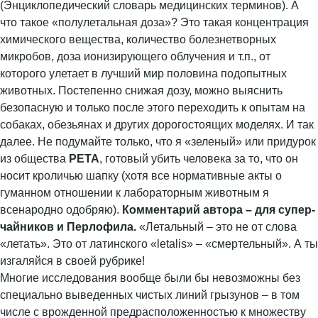
(Энциклопедический словарь медицинских терминов). А
что такое «полулетальная доза»? Это такая концентрация
химического вещества, количество болезнетворных
микробов, доза ионизирующего облучения и т.п., от
которого улетает в лучший мир половина подопытных
животных. Постепенно снижая дозу, можно выяснить
безопасную и только после этого переходить к опытам на
собаках, обезьянах и других дорогостоящих моделях. И так
далее. Не подумайте только, что я «зеленый» или придурок
из общества
PETA
, готовый убить человека за то, что он
носит кроличью шапку (хотя все нормативные акты о
гуманном отношении к лабораторным животным я
всенародно одобряю).
Комментарий автора – для супер-
чайников и Перлофила.
«Летальный – это не от слова
«летать». Это от латинского «letalis» – «смертельный». А ты
изгаляйся в своей рубрике!
Многие исследования вообще были бы невозможны без
специально выведенных чистых линий грызунов – в том
числе с врожденной предрасположенностью к множеству