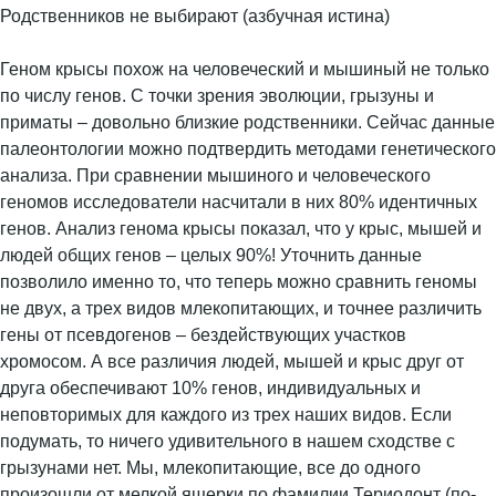
Родственников не выбирают (азбучная истина)
Геном крысы похож на человеческий и мышиный не только
по числу генов. С точки зрения эволюции, грызуны и
приматы – довольно близкие родственники. Сейчас данные
палеонтологии можно подтвердить методами генетического
анализа. При сравнении мышиного и человеческого
геномов исследователи насчитали в них 80% идентичных
генов. Анализ генома крысы показал, что у крыс, мышей и
людей общих генов – целых 90%! Уточнить данные
позволило именно то, что теперь можно сравнить геномы
не двух, а трех видов млекопитающих, и точнее различить
гены от псевдогенов – бездействующих участков
хромосом. А все различия людей, мышей и крыс друг от
друга обеспечивают 10% генов, индивидуальных и
неповторимых для каждого из трех наших видов. Если
подумать, то ничего удивительного в нашем сходстве с
грызунами нет. Мы, млекопитающие, все до одного
произошли от мелкой ящерки по фамилии Териодонт (по-