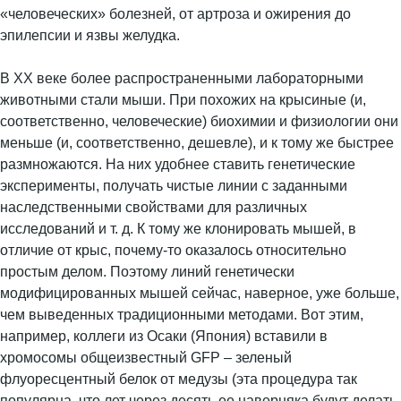
«человеческих» болезней, от артроза и ожирения до
эпилепсии и язвы желудка.
В XX веке более распространенными лабораторными
животными стали мыши. При похожих на крысиные (и,
соответственно, человеческие) биохимии и физиологии они
меньше (и, соответственно, дешевле), и к тому же быстрее
размножаются. На них удобнее ставить генетические
эксперименты, получать чистые линии с заданными
наследственными свойствами для различных
исследований и т. д. К тому же клонировать мышей, в
отличие от крыс, почему-то оказалось относительно
простым делом. Поэтому линий генетически
модифицированных мышей сейчас, наверное, уже больше,
чем выведенных традиционными методами. Вот этим,
например, коллеги из Осаки (Япония) вставили в
хромосомы общеизвестный GFP – зеленый
флуоресцентный белок от медузы (эта процедура так
популярна, что лет через десять ее наверняка будут делать