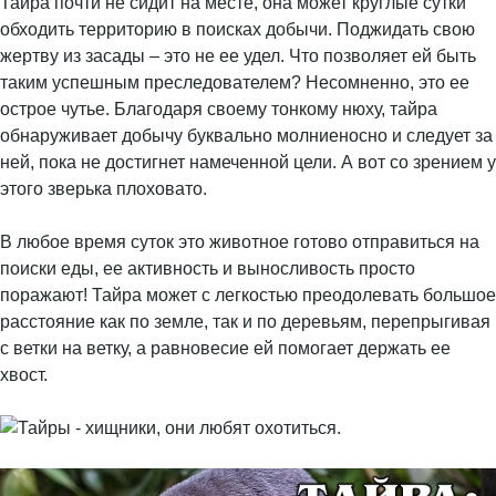
Тайра почти не сидит на месте, она может круглые сутки
обходить территорию в поисках добычи. Поджидать свою
жертву из засады – это не ее удел. Что позволяет ей быть
таким успешным преследователем? Несомненно, это ее
острое чутье. Благодаря своему тонкому нюху, тайра
обнаруживает добычу буквально молниеносно и следует за
ней, пока не достигнет намеченной цели. А вот со зрением у
этого зверька плоховато.
В любое время суток это животное готово отправиться на
поиски еды, ее активность и выносливость просто
поражают! Тайра может с легкостью преодолевать большое
расстояние как по земле, так и по деревьям, перепрыгивая
с ветки на ветку, а равновесие ей помогает держать ее
хвост.