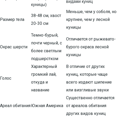
видами куниц
куницы)
Меньше, чем у соболя, но
38-48 см, хвост
Размер тела
крупнее, чем у лесной
20-30 см
куницы
Темно-бурый,
Отличается от рыжевато-
почти черный, с
Окрас шерсти
бурого окраса лесной
более светлым
куницы
подшерстком
Характерный
В отличие от других
громкий лай,
куниц, которые чаще
Голос
откуда и
всего издают шипение
название
или визгливые звуки
Существенно отличается
Ареал обитания
Южная Америка
от ареалов обитания
других видов куниц