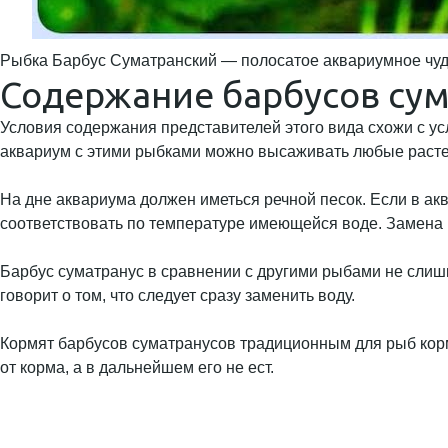
Рыбка Барбус Суматранский — полосатое аквариумное чуд
Содержание барбусов су
Условия содержания представителей этого вида схожи с у
аквариум с этими рыбками можно высаживать любые растен
На дне аквариума должен иметься речной песок. Если в ак
соответствовать по температуре имеющейся воде. Замена 
Барбус суматранус в сравнении с другими рыбами не слишк
говорит о том, что следует сразу заменить воду.
Кормят барбусов суматранусов традиционным для рыб корм
от корма, а в дальнейшем его не ест.