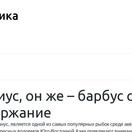
ика
ус, он же – барбус 
ержание
анус, является одной из самых популярных рыбок среди ак
ресных водоемов Юго-Восточной Азии привлекают внимание