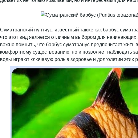
делает их не только красивыми, но и интересными для наб
Суматранский пунтиус, известный также как барбус суматр
что этот вид является отличным выбором для начинающих 
важно помнить, что барбус суматранус предпочитает жить в
комфортному существованию, но и позволяет наблюдать за
воды играют ключевую роль в здоровье и долголетии этих 