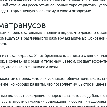
нной статье мы рассмотрим основные характеристики, усло
оздать гармоничную экосистему в своем аквариуме.
матранусов
ярким и привлекательным внешним видом, что делает его ж
размещаться в различных по размеру аквариумах. Основной 
ость.
 их яркая окраска. У них брюшные плавники и спинной плав
ок, в сочетании с общим телесным цветом, создает эффектн
ое, что связано с наличием икры.
красный оттенок, который усиливает общую привлекательнос
ткие, но хорошо развиты, что позволяет им быстро и манев
ерные полосы, проходящие поперек тела, которые добавляю
 в зависимости от условий содержания и состояния здоров