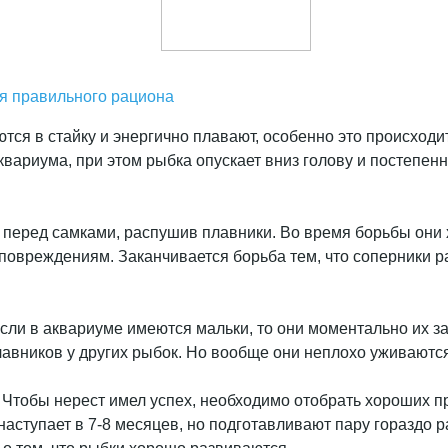
ия правильного рациона
тся в стайку и энергично плавают, особенно это происход
квариума, при этом рыбка опускает вниз голову и постепен
м перед самками, распушив плавники. Во время борьбы они 
повреждениям. Заканчивается борьба тем, что соперники р
ли в аквариуме имеются мальки, то они моментально их за
лавников у других рыбок. Но вообще они неплохо уживают
. Чтобы нерест имел успех, необходимо отобрать хороших п
аступает в 7-8 месяцев, но подготавливают пару гораздо р