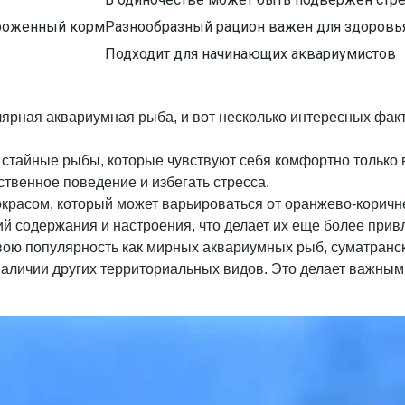
ороженный корм
Разнообразный рацион важен для здоровь
Подходит для начинающих аквариумистов
лярная аквариумная рыба, и вот несколько интересных факт
 стайные рыбы, которые чувствуют себя комфортно только в
ственное поведение и избегать стресса.
окрасом, который может варьироваться от оранжево-коричне
вий содержания и настроения, что делает их еще более при
свою популярность как мирных аквариумных рыб, суматранс
 наличии других территориальных видов. Это делает важны