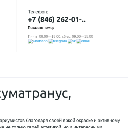
Телефон:
+7 (846) 262-01-..
Показать номер
Пн-пт: 09:00—19:00; сб-вс: 09:00—15:00
суматранус,
вариумистов благодаря своей яркой окраске и активному
 не только своей эстетикой, но и интересными