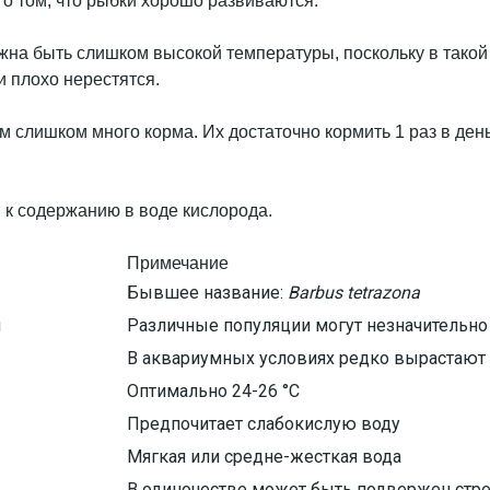
 о том, что рыбки хорошо развиваются.
жна быть слишком высокой температуры, поскольку в такой
 плохо нерестятся.
им слишком много корма. Их достаточно кормить 1 раз в де
Примечание
Бывшее название:
Barbus tetrazona
я
Различные популяции могут незначительно 
В аквариумных условиях редко вырастают
Оптимально 24-26 °C
Предпочитает слабокислую воду
Мягкая или средне-жесткая вода
В одиночестве может быть подвержен стре