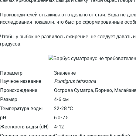
самых яркоокрашенных самца и самку. Такой окрас говорит
Производителей отсаживают отдельно от стаи. Вода не дол
исследования показали, что быстро сформированные особи
Чтобы у рыбок не развилось ожирение, не следует давать 
градусов.
Параметр
Значение
Научное название
Puntigrus tetrazona
Происхождение
Острова Суматра, Борнео, Малайзи
Размер
4-6 см
Температура воды
22-28 °C
pH
6.0-7.5
Жесткость воды (dH)
4-12
Социальное поведение
Стайная рыба, минимум 6 особей