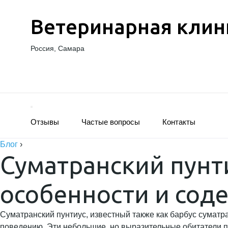
Ветеринарная клин
Россия, Самара
Отзывы
Частые вопросы
Контакты
Блог
›
Суматранский пунти
особенности и сод
Суматранский пунтиус, известный также как барбус суматр
поведению. Эти небольшие, но выразительные обитатели п