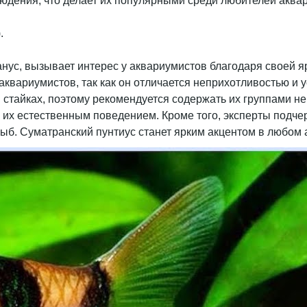
людения, что делает их популярными среди любителей аква
анус, вызывает интерес у аквариумистов благодаря своей я
аквариумистов, так как он отличается неприхотливостью и
 стайках, поэтому рекомендуется содержать их группами не 
 их естественным поведением. Кроме того, эксперты подче
рыб. Суматранский пунтиус станет ярким акцентом в любом 