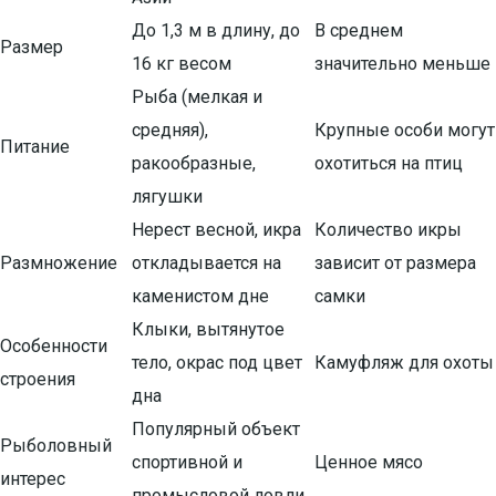
До 1,3 м в длину, до
В среднем
Размер
16 кг весом
значительно меньше
Рыба (мелкая и
средняя),
Крупные особи могут
Питание
ракообразные,
охотиться на птиц
лягушки
Нерест весной, икра
Количество икры
Размножение
откладывается на
зависит от размера
каменистом дне
самки
Клыки, вытянутое
Особенности
тело, окрас под цвет
Камуфляж для охоты
строения
дна
Популярный объект
Рыболовный
спортивной и
Ценное мясо
интерес
промысловой ловли