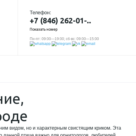
Телефон:
+7 (846) 262-01-..
Показать номер
Пн-пт: 09:00—19:00; сб-вс: 09:00—15:00
ние,
роде
ним видом, но и характерным свистящим криком. Эта
о данной птице важно для орнитологов, любителей