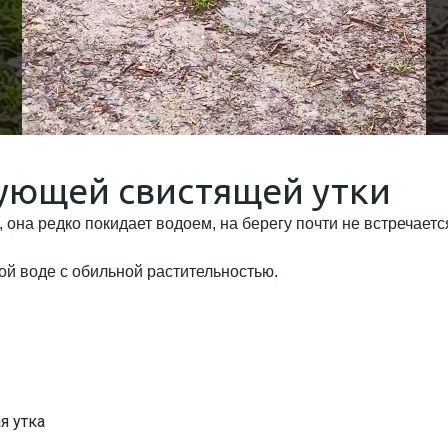
вующей свистящей утки
 она редко покидает водоем, на берегу почти не встречаетс
ой воде с обильной растительностью.
я утка