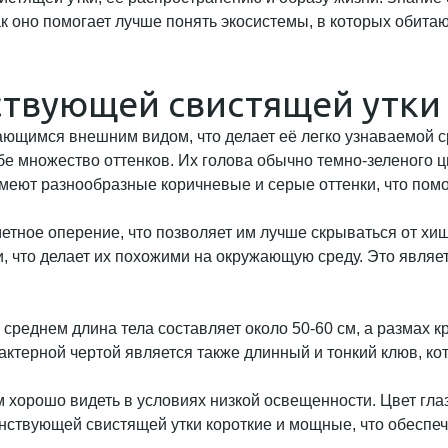
к оно помогает лучше понять экосистемы, в которых обитают
ствующей свистящей утки
ющимся внешним видом, что делает её легко узнаваемой с
бе множество оттенков. Их голова обычно темно-зеленого ц
меют разнообразные коричневые и серые оттенки, что помо
метное оперение, что позволяет им лучше скрываться от хи
 что делает их похожими на окружающую среду. Это являет
реднем длина тела составляет около 50-60 см, а размах кр
актерной чертой является также длинный и тонкий клюв, ко
м хорошо видеть в условиях низкой освещенности. Цвет глаз
нствующей свистящей утки короткие и мощные, что обеспеч