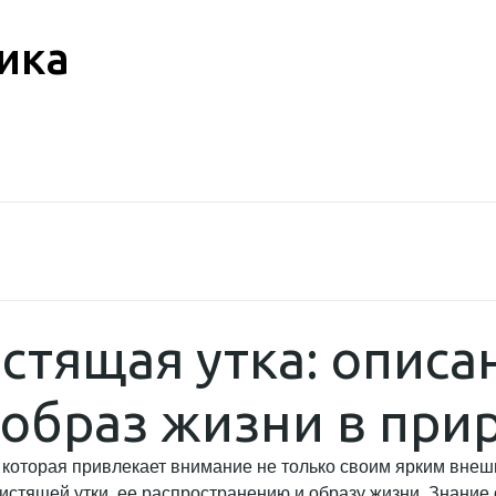
ика
стящая утка: описа
 образ жизни в при
 которая привлекает внимание не только своим ярким внеш
стящей утки, ее распространению и образу жизни. Знание 