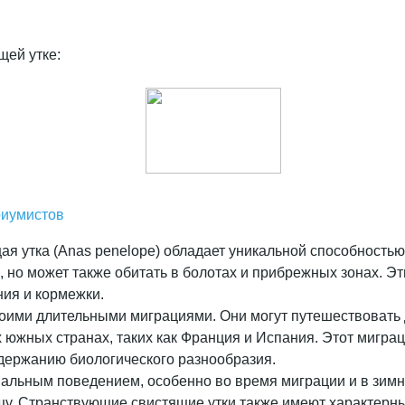
щей утке:
риумистов
ая утка (Anas penelope) обладает уникальной способность
, но может также обитать в болотах и прибрежных зонах. Эт
ния и кормежки.
оими длительными миграциями. Они могут путешествовать 
южных странах, таких как Франция и Испания. Этот мигра
ддержанию биологического разнообразия.
циальным поведением, особенно во время миграции и в зимн
у. Странствующие свистящие утки также имеют характерны