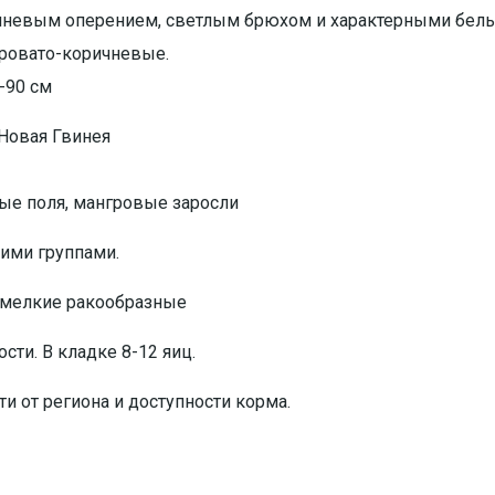
ичневым оперением, светлым брюхом и характерными бел
еровато-коричневые.
-90 см
 Новая Гвинея
вые поля, мангровые заросли
ими группами.
, мелкие ракообразные
сти. В кладке 8-12 яиц.
и от региона и доступности корма.