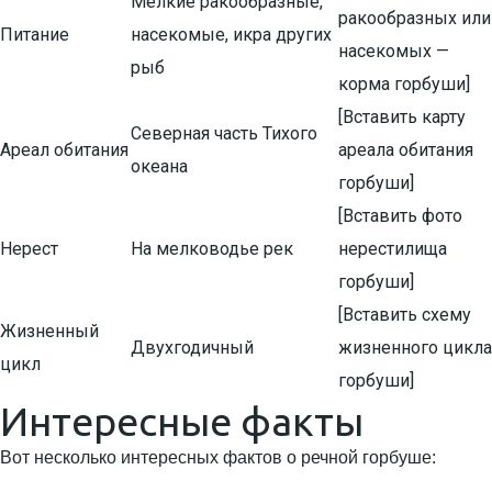
Мелкие ракообразные,
ракообразных или
Питание
насекомые, икра других
насекомых —
рыб
корма горбуши]
[Вставить карту
Северная часть Тихого
Ареал обитания
ареала обитания
океана
горбуши]
[Вставить фото
Нерест
На мелководье рек
нерестилища
горбуши]
[Вставить схему
Жизненный
Двухгодичный
жизненного цикла
цикл
горбуши]
Интересные факты
Вот несколько интересных фактов о речной горбуше: