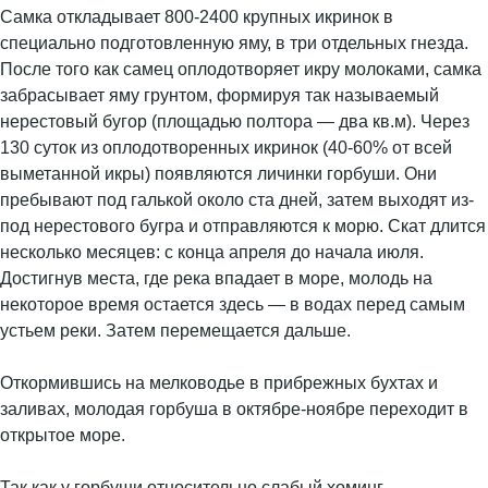
Самка откладывает 800-2400 крупных икринок в
специально подготовленную яму, в три отдельных гнезда.
После того как самец оплодотворяет икру молоками, самка
забрасывает яму грунтом, формируя так называемый
нерестовый бугор (площадью полтора — два кв.м). Через
130 суток из оплодотворенных икринок (40-60% от всей
выметанной икры) появляются личинки горбуши. Они
пребывают под галькой около ста дней, затем выходят из-
под нерестового бугра и отправляются к морю. Скат длится
несколько месяцев: с конца апреля до начала июля.
Достигнув места, где река впадает в море, молодь на
некоторое время остается здесь — в водах перед самым
устьем реки. Затем перемещается дальше.
Откормившись на мелководье в прибрежных бухтах и
заливах, молодая горбуша в октябре-ноябре переходит в
открытое море.
Так как у горбуши относительно слабый хоминг,