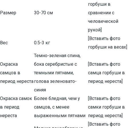
горбуши в
Размер
30-70 см
сравнении с
человеческой
рукой]
[Вставить фото
Вес
0.5-3 кг
горбуши на весах]
Темно-зеленая спина,
Окраска
бока серебристые с
[Вставить фото
самцов в
темными пятнами,
самца горбуши в
период нереста
голова зеленовато-
период нереста]
синяя
Окраска самок
Более бледная, чем у
[Вставить фото
в период
самцов, с менее
самки горбуши в
нереста
выраженными пятнами
период нереста]
[Вставить фото