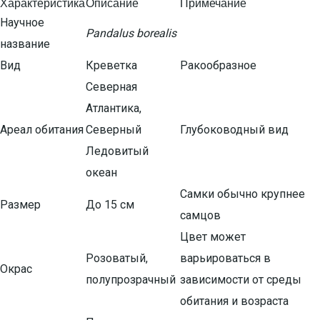
Характеристика
Описание
Примечание
Научное
Pandalus borealis
название
Вид
Креветка
Ракообразное
Северная
Атлантика,
Ареал обитания
Северный
Глубоководный вид
Ледовитый
океан
Самки обычно крупнее
Размер
До 15 см
самцов
Цвет может
Розоватый,
варьироваться в
Окрас
полупрозрачный
зависимости от среды
обитания и возраста