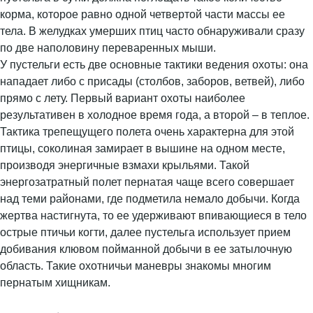
корма, которое равно одной четвертой части массы ее
тела. В желудках умерших птиц часто обнаруживали сразу
по две наполовину переваренных мыши.
У пустельги есть две основные тактики ведения охоты: она
нападает либо с присады (столбов, заборов, ветвей), либо
прямо с лету. Первый вариант охоты наиболее
результативен в холодное время года, а второй – в теплое.
Тактика трепещущего полета очень характерна для этой
птицы, соколиная замирает в вышине на одном месте,
производя энергичные взмахи крыльями. Такой
энергозатратный полет пернатая чаще всего совершает
над теми районами, где подметила немало добычи. Когда
жертва настигнута, то ее удерживают впивающиеся в тело
острые птичьи когти, далее пустельга использует прием
добивания клювом пойманной добычи в ее затылочную
область. Такие охотничьи маневры знакомы многим
пернатым хищникам.