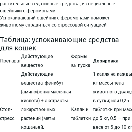
растительные седативные средства, и специальные
ошейники с феромонами.
Успокаивающий ошейник с феромонами поможет
животному справиться со стрессовой ситуацией
Таблица: успокаивающие средства
для кошек
Действующее
Формы
Препарат
Дозировка
вещество
выпуска
Действующие
1 капля на кажд
вещества: фенибут
кг массы тела
(аминофенилмасляная
животного дваж
кислота) + экстракты
в сутки; или 0,25
Стоп-
лекарственных
Капли и
таблетки при мас
стресс
растений (мяты
таблетки
до 5 кг, 0,5 — при
кошачьей,
весе от 5 до 10 кг