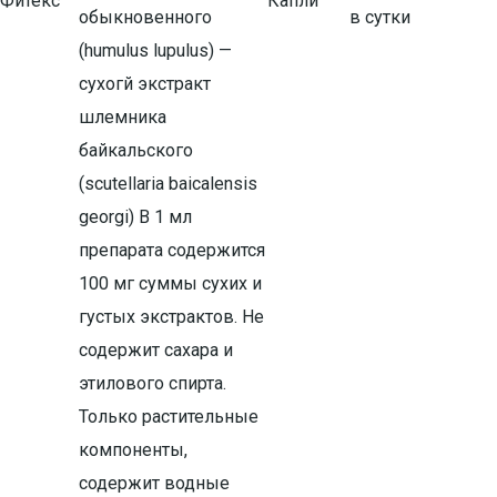
Фитекс
Капли
обыкновенного
в сутки
(humulus lupulus) —
сухогй экстракт
шлемника
байкальского
(scutellaria baicalensis
georgi) В 1 мл
препарата содержится
100 мг суммы сухих и
густых экстрактов. Не
содержит сахара и
этилового спирта.
Только растительные
компоненты,
содержит водные