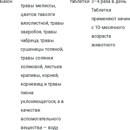
Баюн
таблетки
3–4 раза в день.
травы мелиссы,
Таблетки
цветов таволги
применяют начин
вязолистной, травы
с 10-месячного
зверобоя, травы
возраста
чабреца, травы
животного.
сушеницы топяной,
травы солянки
холмовой, листьев
крапивы, корней,
корневищ и травы
пиона
уклоняющегося, а в
качестве
вспомогательного
вещества — воду