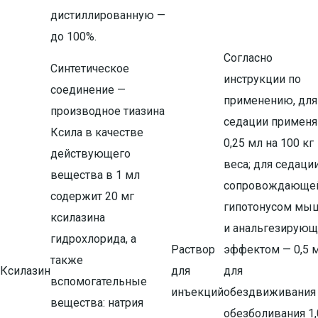
дистиллированную —
до 100%.
Согласно
Синтетическое
инструкции по
соединение —
применению, для
производное тиазина
седации примен
Ксила в качестве
0,25 мл на 100 кг
действующего
веса; для седации
вещества в 1 мл
сопровождающе
содержит 20 мг
гипотонусом мы
ксилазина
и анальгезирую
гидрохлорида, а
Раствор
эффектом — 0,5 м
также
Ксилазин
для
для
вспомогательные
инъекций
обездвиживания
вещества: натрия
обезболивания 1,