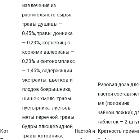
извлечения из
растительного сырья:
травы душицы —
0,45%, травы донника
— 0,23%, корневищ с
корнями валерианы —
0,23% и фитокомплекс
— 1,45%, содержащий
экстракты: цветков и
Разовая доза для
плодов боярышника,
настоя составляе
шишек хмеля, травы
мл (половина
пустырника, листьев
чайной ложки); д
мяты перечной, травы
таблеток — 2 шту
будры плющевидной,
Кот
Настой и
Кратность приёма
травы котовника,