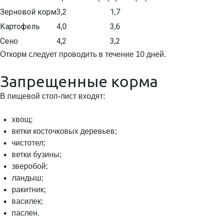
Зерновой корм
3,2
1,7
Картофель
4,0
3,6
Сено
4,2
3,2
Откорм следует проводить в течение 10 дней.
Запрещенные корма
В пищевой стоп-лист входят:
хвощ;
ветки косточковых деревьев;
чистотел;
ветки бузины;
зверобой;
ландыш;
ракитник;
василек;
паслен.