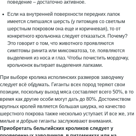
поведение – достаточно активное.
Если на внутренней поверхности передних лапок
имеется слипшаяся шерсть (у питомцев со светлым
шерстным покровом она еще и коричневая), то от
конкретного крольчонка следует отказаться. Почему?
Это говорит о том, что животного проявляются
симптомы ринита или миксоматоза, т.е. появляются
выделения из носа и глаз. Чтобы почистить мордочку,
крольчонок вытирает выделения лапками.
При выборе кролика исполинских размеров заводчику
следует всё обдумать. Гиганты всех пород теряют свои
позиции, поскольку выход мяса составляет всего 50%, в то
время как другие особи могут дать до 80%. Достоинством
крупных кролей является большая шкурка, но качество
шерстного покрова также несколько уступает. И все же, эти
милые и добрые гиганты заслуживают внимания.
Приобретать бельгийских кроликов следует у
проверенных заводчиков, в питомниках или на