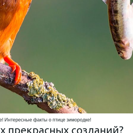
Интересные факты о птице зимородке!
их прекрасных созданий?