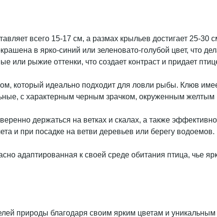
авляет всего 15-17 см, а размах крыльев достигает 25-30 
крашена в ярко-синий или зеленовато-голубой цвет, что де
ые или рыжие оттенки, что создает контраст и придает пти
м, который идеально подходит для ловли рыбы. Клюв имеет
ьные, с характерным черным зрачком, окруженным желтым к
уверенно держаться на ветках и скалах, а также эффективн
ета и при посадке на ветви деревьев или берегу водоемов.
расно адаптированная к своей среде обитания птица, чье я
елей природы благодаря своим ярким цветам и уникальным 