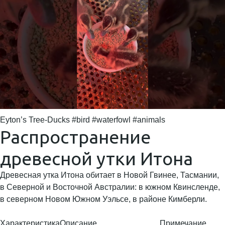
Eyton’s Tree-Ducks #bird #waterfowl #animals
Распространение
древесной утки Итона
Древесная утка Итона обитает в Новой Гвинее, Тасмании,
в Северной и Восточной Австралии: в южном Квинсленде,
в северном Новом Южном Уэльсе, в районе Кимберли.
Характеристика
Описание
Примечание