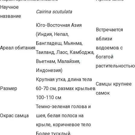
Научное
Cairina scutulata
название
Юго-Восточная Азия
Встречается
(Индия, Непал,
вблизи
Бангладеш, Мьянма,
Ареал обитания
водоемов с
Таиланд, Лаос, Камбоджа,
богатой
Вьетнам, Малайзия,
растительностью
Индонезия)
Крупная утка, длина тела
Самцы крупнее
Размер
60-70 см, размах крыльев
самок
100-110 см
Темно-зеленая голова и
Окрас самца
шея, белая полоса на
крыле, коричневое тело
Более тусклый,