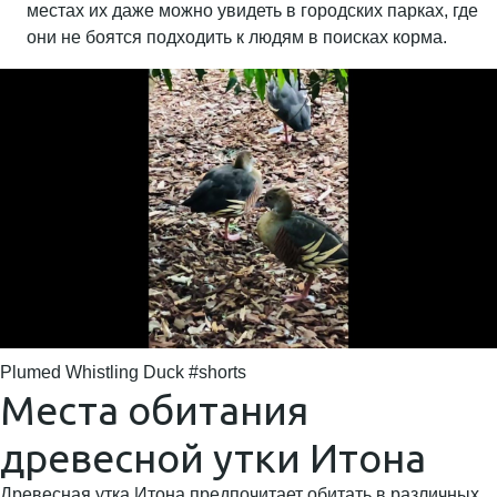
местах их даже можно увидеть в городских парках, где
они не боятся подходить к людям в поисках корма.
Plumed Whistling Duck #shorts
Места обитания
древесной утки Итона
Древесная утка Итона предпочитает обитать в различных