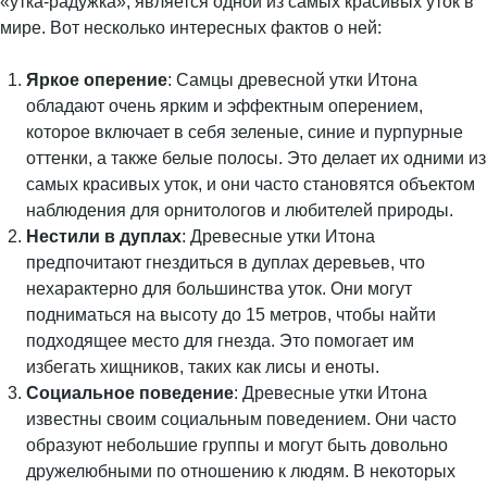
«утка-радужка», является одной из самых красивых уток в
мире. Вот несколько интересных фактов о ней:
Яркое оперение
: Самцы древесной утки Итона
обладают очень ярким и эффектным оперением,
которое включает в себя зеленые, синие и пурпурные
оттенки, а также белые полосы. Это делает их одними из
самых красивых уток, и они часто становятся объектом
наблюдения для орнитологов и любителей природы.
Нестили в дуплах
: Древесные утки Итона
предпочитают гнездиться в дуплах деревьев, что
нехарактерно для большинства уток. Они могут
подниматься на высоту до 15 метров, чтобы найти
подходящее место для гнезда. Это помогает им
избегать хищников, таких как лисы и еноты.
Социальное поведение
: Древесные утки Итона
известны своим социальным поведением. Они часто
образуют небольшие группы и могут быть довольно
дружелюбными по отношению к людям. В некоторых