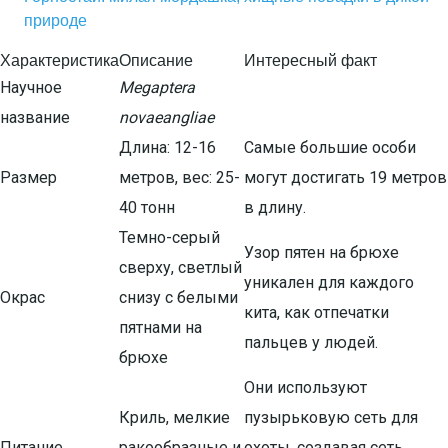
природе
Характеристика
Описание
Интересный факт
Научное
Megaptera
название
novaeangliae
Длина: 12-16
Самые большие особи
Размер
метров, вес: 25-
могут достигать 19 метров
40 тонн
в длину.
Темно-серый
Узор пятен на брюхе
сверху, светлый
уникален для каждого
Окрас
снизу с белыми
кита, как отпечатки
пятнами на
пальцев у людей.
брюхе
Они используют
Криль, мелкие
пузырьковую сеть для
Питание
ракообразные и
охоты, создавая сеть