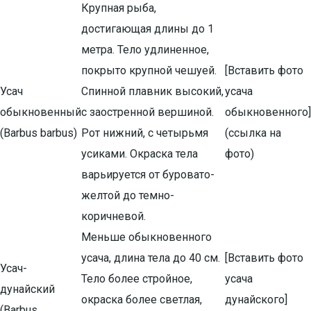
Крупная рыба,
достигающая длины до 1
метра. Тело удлиненное,
покрыто крупной чешуей.
[Вставить фото
Усач
Спинной плавник высокий,
усача
обыкновенный
с заостренной вершиной.
обыкновенного]
(Barbus barbus)
Рот нижний, с четырьмя
(ссылка на
усиками. Окраска тела
фото)
варьируется от буровато-
желтой до темно-
коричневой.
Меньше обыкновенного
усача, длина тела до 40 см.
[Вставить фото
Усач-
Тело более стройное,
усача
дунайский
окраска более светлая,
дунайского]
(Barbus