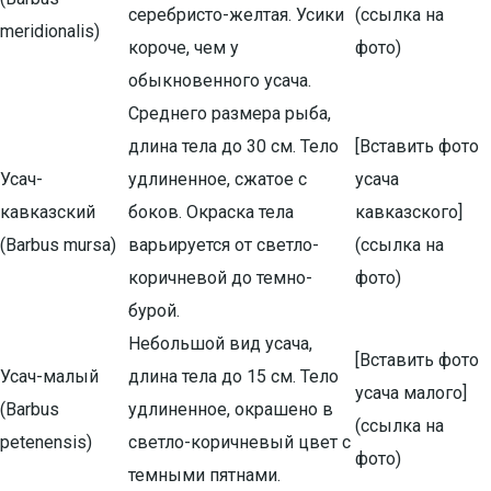
серебристо-желтая. Усики
(ссылка на
meridionalis)
короче, чем у
фото)
обыкновенного усача.
Среднего размера рыба,
длина тела до 30 см. Тело
[Вставить фото
Усач-
удлиненное, сжатое с
усача
кавказский
боков. Окраска тела
кавказского]
(Barbus mursa)
варьируется от светло-
(ссылка на
коричневой до темно-
фото)
бурой.
Небольшой вид усача,
[Вставить фото
Усач-малый
длина тела до 15 см. Тело
усача малого]
(Barbus
удлиненное, окрашено в
(ссылка на
petenensis)
светло-коричневый цвет с
фото)
темными пятнами.