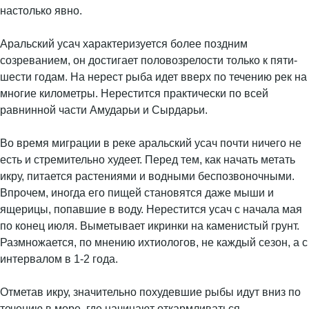
настолько явно.
Аральский усач характеризуется более поздним
созреванием, он достигает половозрелости только к пяти-
шести годам. На нерест рыба идет вверх по течению рек на
многие километры. Нерестится практически по всей
равнинной части Амударьи и Сырдарьи.
Во время миграции в реке аральский усач почти ничего не
есть и стремительно худеет. Перед тем, как начать метать
икру, питается растениями и водными беспозвоночными.
Впрочем, иногда его пищей становятся даже мыши и
ящерицы, попавшие в воду. Нерестится усач с начала мая
по конец июля. Выметывает икринки на каменистый грунт.
Размножается, по мнению ихтиологов, не каждый сезон, а с
интервалом в 1-2 года.
Отметав икру, значительно похудевшие рыбы идут вниз по
течению в море, где начинают откармливаться.