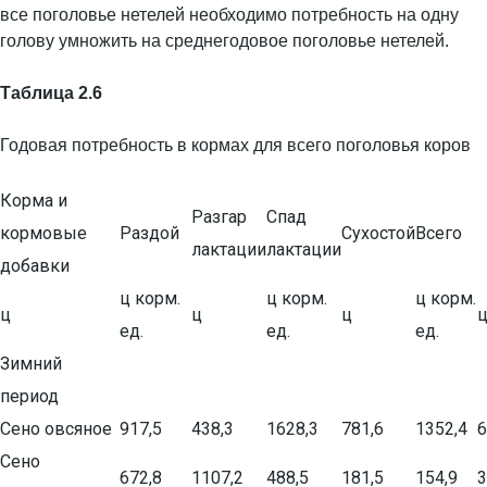
все поголовье нетелей необходимо потребность на одну
голову умножить на среднегодовое поголовье нетелей.
Таблица 2.6
Годовая потребность в кормах для всего поголовья коров
Корма и
Разгар
Спад
кормовые
Раздой
Сухостой
Всего
лактации
лактации
добавки
ц корм.
ц корм.
ц корм.
ц
ц
ц
ед.
ед.
ед.
Зимний
период
Сено овсяное
917,5
438,3
1628,3
781,6
1352,4
6
Сено
672,8
1107,2
488,5
181,5
154,9
3