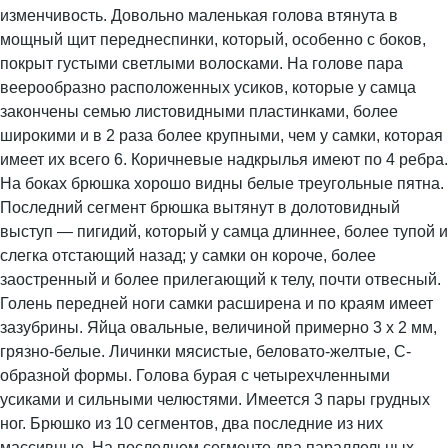
изменчивость. Довольно маленькая голова втянута в
мощный щит переднеспинки, который, особенно с боков,
покрыт густыми светлыми волосками. На голове пара
веерообразно расположенных усиков, которые у самца
закончены семью листовидными пластинками, более
широкими и в 2 раза более крупными, чем у самки, которая
имеет их всего 6. Коричневые надкрылья имеют по 4 ребра.
На боках брюшка хорошо видны белые треугольные пятна.
Последний сегмент брюшка вытянут в долотовидный
выступ — пигидий, который у самца длиннее, более тупой и
слегка отстающий назад; у самки он короче, более
заостренный и более прилегающий к телу, почти отвесный.
Голень передней ноги самки расширена и по краям имеет
зазубрины. Яйца овальные, величиной примерно 3 х 2 мм,
грязно-белые. Личинки мясистые, беловато-желтые, С-
образной формы. Голова бурая с четырехчленными
усиками и сильными челюстями. Имеется 3 пары грудных
ног. Брюшко из 10 сегментов, два последние из них
массивные. На последнем сегменте два параллельных