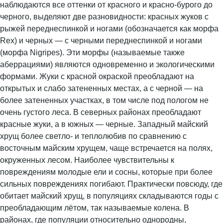
наблюдаются все оттенки от красного и красно-бурого до
черного, выделяют две разновидности: красных жуков с
рыжей переднеспинкой и ногами (обозначается как морфа
Rex) и черных — с черными переднеспинкой и ногами
(морфа Nigripes). Эти морфы (называемые также
аберрациями) являются одновременно и экологическими
формами. Жуки с красной окраской преобладают на
открытых и слабо затененных местах, а с черной — на
более затененных участках, в том числе под пологом не
очень густого леса. В северных районах преобладают
красные жуки, а в южных — черные. Западный майский
хрущ более светло- и теплолюбив по сравнению с
восточным майским хрущем, чаще встречается на полях,
окруженных лесом. Наиболее чувствительны к
повреждениям молодые ели и сосны, которые при более
сильных повреждениях погибают. Практически повсюду, где
обитает майский хрущ, в популяциях складываются годы с
преобладающим лётом, так называемые колена. В
районах, где популяции относительно однородны,