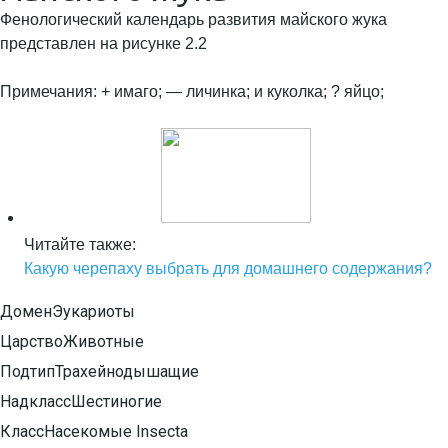
Фенологический календарь развития майского жука
представлен на рисунке 2.2
Примечания: + имаго; — личинка; и куколка; ? яйцо;
Читайте также:
Какую черепаху выбрать для домашнего содержания?
Домен
Эукариоты
Царство
Животные
Подтип
Трахейнодышащие
Надкласс
Шестиногие
Класс
Насекомые Insecta