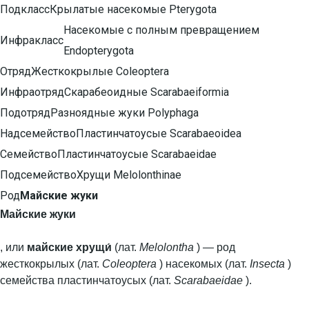
Подкласс
Крылатые насекомые Pterygota
Насекомые с полным превращением
Инфракласс
Endopterygota
Отряд
Жесткокрылые Coleoptera
Инфраотряд
Скарабеоидные Scarabaeiformia
Подотряд
Разноядные жуки Polyphaga
Надсемейство
Пластинчатоусые Scarabaeoidea
Семейство
Пластинчатоусые Scarabaeidae
Подсемейство
Хрущи Melolonthinae
Род
Майские жуки
Майские жуки
, или
майские хрущи́
(лат.
Melolontha
) — род
жесткокрылых (лат.
Coleoptera
) насекомых (лат.
Insecta
)
семейства пластинчатоусых (лат.
Scarabaeidae
).