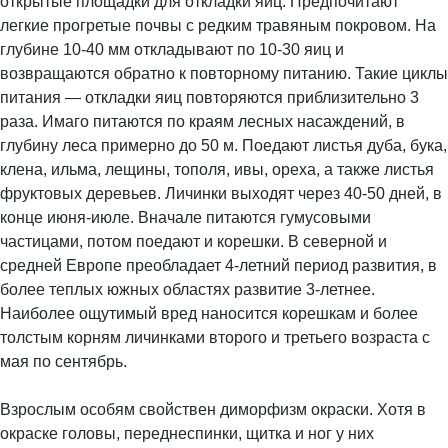
открытые площадки для откладки яиц. Предпочитают
легкие прогретые почвы с редким травяным покровом. На
глубине 10-40 мм откладывают по 10-30 яиц и
возвращаются обратно к повторному питанию. Такие циклы
питания — откладки яиц повторяются приблизительно 3
раза. Имаго питаются по краям лесных насаждений, в
глубину леса примерно до 50 м. Поедают листья дуба, бука,
клена, ильма, лещины, тополя, ивы, ореха, а также листья
фруктовых деревьев. Личинки выходят через 40-50 дней, в
конце июня-июле. Вначале питаются гумусовыми
частицами, потом поедают и корешки. В северной и
средней Европе преобладает 4-летний период развития, в
более теплых южных областях развитие 3-летнее.
Наиболее ощутимый вред наносится корешкам и более
толстым корням личинками второго и третьего возраста с
мая по сентябрь.
Взрослым особям свойствен диморфизм окраски. Хотя в
окраске головы, переднеспинки, щитка и ног у них