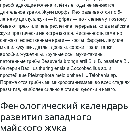
преобладающие колена и лётные годы не меняются
длительное время. Жуки морфы Rex развиваются по 5-
летнему циклу, а жуки — Nigripes — по 4-летнему, поэтому
бывают трех- или четырехлетние перерывы, когда майские
жуки практически не встречаются. Численность заметно
снижают естественные враги — кроты, барсуки, летучие
мыши, кукушки, дятлы, дрозды, сороки, грачи, галки,
воробьи, жужелицы, крупные осы, мухи-тахины,
патогенные грибы Beauveria brongniartii S. и B. bassiana B.,
бактерии Bacillus thuringiensis и Coccobacillus sp. и
простейшие Pleistophora melolonthae H., Telohania sp.
Поражаются грибными микроорганизмами во всех стадиях
развития, наиболее сильно в стадии куколки и имаго.
Фенологический календарь
развития западного
майского жука