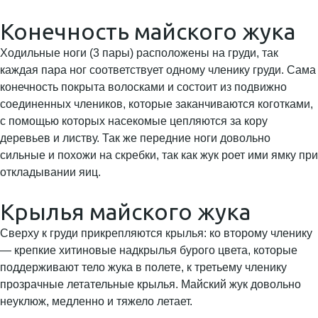
Конечность майского жука
Ходильные ноги (3 пары) расположены на груди, так
каждая пара ног соответствует одному членику груди. Сама
конечность покрыта волосками и состоит из подвижно
соединенных члеников, которые заканчиваются коготками,
с помощью которых насекомые цепляются за кору
деревьев и листву. Так же передние ноги довольно
сильные и похожи на скребки, так как жук роет ими ямку при
откладывании яиц.
Крылья майского жука
Сверху к груди прикрепляются крылья: ко второму членику
— крепкие хитиновые надкрылья бурого цвета, которые
поддерживают тело жука в полете, к третьему членику
прозрачные летательные крылья. Майский жук довольно
неуклюж, медленно и тяжело летает.