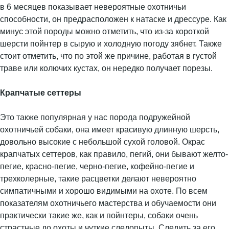
в 6 месяцев показывает невероятные охотничьи
способности, он предрасположен к натаске и дрессуре. Как
минус этой породы можно отметить, что из-за короткой
шерсти пойнтер в сырую и холодную погоду зябнет. Также
стоит отметить, что по этой же причине, работая в густой
траве или колючих кустах, он нередко получает порезы.
Крапчатые сеттеры
Это также популярная у нас порода подружейной
охотничьей собаки, она имеет красивую длинную шерсть,
довольно высокие с небольшой сухой головой. Окрас
крапчатых сеттеров, как правило, пегий, они бывают желто-
пегие, красно-пегие, черно-пегие, кофейно-пегие и
трехколерные, такие расцветки делают невероятно
симпатичными и хорошо видимыми на охоте. По всем
показателям охотничьего мастерства и обучаемости они
практически такие же, как и пойнтеры, собаки очень
страстные до охоты и чуткие следопыты. Следить за его