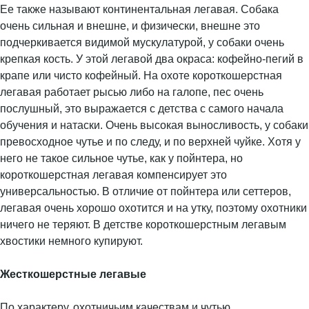
Ее также называют континентальная легавая. Собака
очень сильная и внешне, и физически, внешне это
подчеркивается видимой мускулатурой, у собаки очень
крепкая кость. У этой легавой два окраса: кофейно-пегий в
крапе или чисто кофейный. На охоте короткошерстная
легавая работает рысью либо на галопе, пес очень
послушный, это выражается с детства с самого начала
обучения и натаски. Очень высокая выносливость, у собаки
превосходное чутье и по следу, и по верхней чуйке. Хотя у
него не такое сильное чутье, как у пойнтера, но
короткошерстная легавая компенсирует это
универсальностью. В отличие от пойнтера или сеттеров,
легавая очень хорошо охотится и на утку, поэтому охотники
ничего не теряют. В детстве короткошерстным легавым
хвостики немного купируют.
Жесткошерстные легавые
По характеру, охотничьим качествам и чутью,