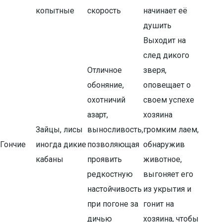
копытные
скорость
начинает её
душить
Выходит на
след дикого
Отличное
зверя,
обоняние,
оповещает о
охотничий
своем успехе
азарт,
хозяина
Зайцы, лисы
выносливость,
громким лаем,
Гончие
иногда дикие
позволяющая
обнаружив
кабаны
проявить
животное,
редкостную
выгоняет его
настойчивость
из укрытия и
при погоне за
гонит на
дичью
хозяина, чтобы