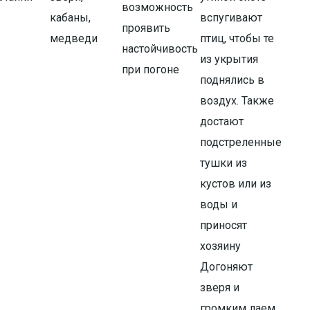
возможность
кабаны,
вспугивают
проявить
медведи
птиц, чтобы те
настойчивость
из укрытия
при погоне
поднялись в
воздух. Также
достают
подстреленные
тушки из
кустов или из
воды и
приносят
хозяину
Догоняют
зверя и
громким лаем