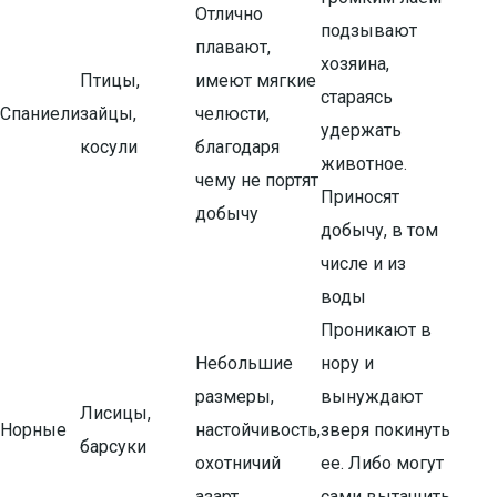
Отлично
подзывают
плавают,
хозяина,
Птицы,
имеют мягкие
стараясь
Спаниели
зайцы,
челюсти,
удержать
косули
благодаря
животное.
чему не портят
Приносят
добычу
добычу, в том
числе и из
воды
Проникают в
Небольшие
нору и
размеры,
вынуждают
Лисицы,
Норные
настойчивость,
зверя покинуть
барсуки
охотничий
ее. Либо могут
азарт
сами вытащить