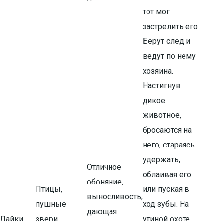
тот мог
застрелить его
Берут след и
ведут по нему
хозяина.
Настигнув
дикое
животное,
бросаются на
него, стараясь
удержать,
Отличное
облаивая его
обоняние,
Птицы,
или пуская в
выносливость,
пушные
ход зубы. На
дающая
Лайки
звери,
утиной охоте