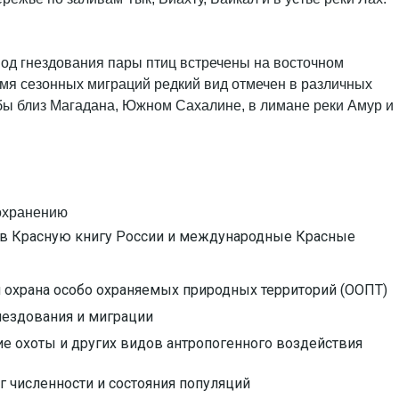
иод гнездования пары птиц встречены на восточном
мя сезонных миграций редкий вид отмечен в различных
убы близ Магадана, Южном Сахалине, в лимане реки Амур и
охранению
 в Красную книгу России и международные Красные
 охрана особо охраняемых природных территорий (ООПТ)
нездования и миграции
е охоты и других видов антропогенного воздействия
 численности и состояния популяций