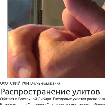
ОХОТСКИЙ УЛИТ./чуньки//мистика
Распространение улитов
Обитает в Восточной Сибири. Гнездовые участки располож
Встречается на Северном Сахалине: на восточном побережь