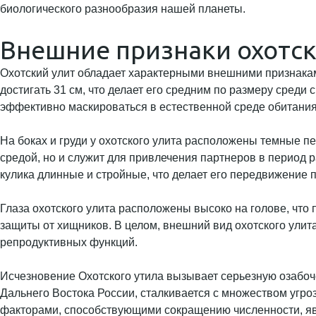
биологического разнообразия нашей планеты.
Внешние признаки охотск
Охотский улит обладает характерными внешними признаками
достигать 31 см, что делает его средним по размеру среди
эффективно маскироваться в естественной среде обитания
На боках и груди у охотского улита расположены темные п
средой, но и служит для привлечения партнеров в период р
кулика длинные и стройные, что делает его передвижение 
Глаза охотского улита расположены высоко на голове, что
защиты от хищников. В целом, внешний вид охотского улит
репродуктивных функций.
Исчезновение Охотского утила вызывает серьезную озабоче
Дальнего Востока России, сталкивается с множеством угр
факторами, способствующими сокращению численности, яв