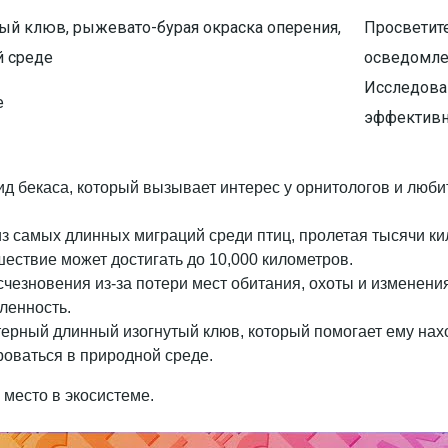
ый клюв, рыжевато-бурая окраска оперения,
Просветит
й среде
осведомле
Исследован
е
эффективн
вид бекаса, который вызывает интерес у орнитологов и люб
 из самых длинных миграций среди птиц, пролетая тысячи 
шествие может достигать до 10,000 километров.
исчезновения из-за потери мест обитания, охоты и изменен
сленность.
терный длинный изогнутый клюв, который помогает ему нахо
роваться в природной среде.
 место в экосистеме.