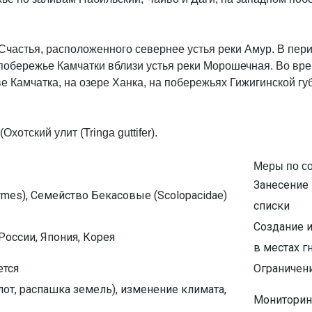
 Счастья, расположенного севернее устья реки Амур. В пер
побережье Камчатки вблизи устья реки Морошечная. Во вре
ве Камчатка, на озере Ханка, на побережьях Гижигинской г
Меры по с
Занесение
rmes), Семейство Бекасовые (Scolopacidae)
списки
Создание и
России, Япония, Корея
в местах г
ется
Ограничени
лот, распашка земель), изменение климата,
Мониторинг