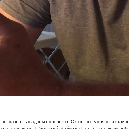
ены на юго-западном побережье Охотского моря и сахалинс
е по заливам Набильский, Чайво и Даги, на западном побер