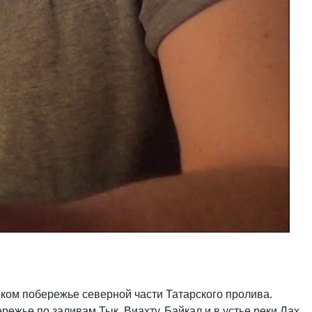
ком побережье северной части Татарского пролива.
ежье по заливам Тык, Виахту, Байкал и в устье реки Лах.