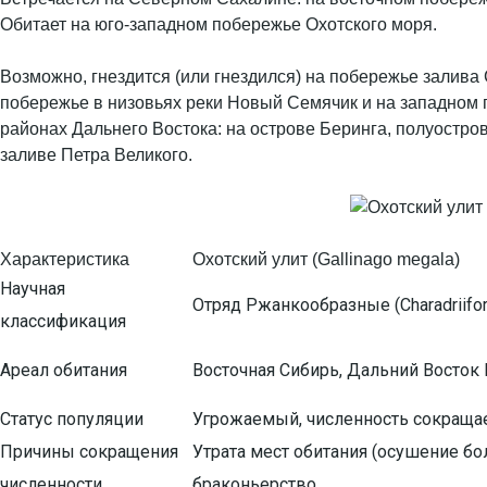
Обитает на юго-западном побережье Охотского моря.
Возможно, гнездится (или гнездился) на побережье залива
побережье в низовьях реки Новый Семячик и на западном 
районах Дальнего Востока: на острове Беринга, полуостро
заливе Петра Великого.
Характеристика
Охотский улит (Gallinago megala)
Научная
Отряд Ржанкообразные (Charadriifo
классификация
Ареал обитания
Восточная Сибирь, Дальний Восток 
Статус популяции
Угрожаемый, численность сокраща
Причины сокращения
Утрата мест обитания (осушение бо
численности
браконьерство