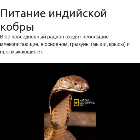
Питание индийской
кобры
В ее повседневный рацион входят небольшие
млекопитающие, в основном, грызуны (мыши, крысы) и
пресмыкающиеся.