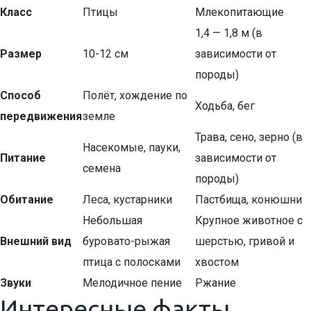
Класс
Птицы
Млекопитающие
1,4 — 1,8 м (в
Размер
10-12 см
зависимости от
породы)
Способ
Полёт, хождение по
Ходьба, бег
передвижения
земле
Трава, сено, зерно (в
Насекомые, пауки,
Питание
зависимости от
семена
породы)
Обитание
Леса, кустарники
Пастбища, конюшни
Небольшая
Крупное животное с
Внешний вид
буровато-рыжая
шерстью, гривой и
птица с полосками
хвостом
Звуки
Мелодичное пение
Ржание
Интересные факты