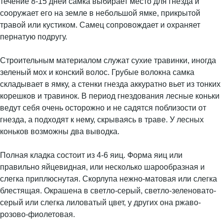
течение 8-15 дней самка выбирает место для гнезда и
сооружает его на земле в небольшой ямке, прикрытой
травой или кустиком. Самец сопровождает и охраняет
пернатую подругу.
Строительным материалом служат сухие травинки, иногда
зеленый мох и конский волос. Грубые волокна самка
складывает в ямку, а стенки гнезда аккуратно вьет из тонких
корешков и травинок. В период гнездования лесные коньки
ведут себя очень осторожно и не садятся поблизости от
гнезда, а подходят к нему, скрываясь в траве. У лесных
коньков возможны два выводка.
Полная кладка состоит из 4-6 яиц. Форма яиц или
правильно яйцевидная, или несколько шарообразная и
слегка приплюснутая. Скорлупа нежно-матовая или слегка
блестящая. Окрашена в светло-серый, светло-зеленовато-
серый или слегка лиловатый цвет, у других она ржаво-
розово-фиолетовая.