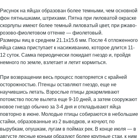
Рисунок на яйцах образован более темными, чем основной
фон пятнышками, штрихами. Пятна при лиловатой окраске
скорлупы имеют более темный лиловатый цвет, при ржаво-
розово-фиолетовом оттенке — фиолетовый.
Размеры яиц в среднем 21.1х15.6 мм. После 4 отложенного
яйца самка приступает к насиживанию, которое длится 11-
12 суток. Самка периодически покидает гнездо и, пройдя
немного по земле, взлетает и летит кормиться.
При возвращении весь процесс повторяется с крайней
осторожностью. Птенцы оставляют гнездо, еще не
научившись летать. Взрослые птицы докармливают
потомство после вылета еще 9-10 дней, а затем сооружают
новое гнездо обычно за 3-4 дня и откладывают яйца
повторно в июне. Молодые птицы собираются в небольшие
стайки, образованные из 2 выводков, и кочуют, по
вырубкам, опушкам, лугам в поймах рек. В конце июля — в
августе лесные коньки образуют более крупные стаи, к ним