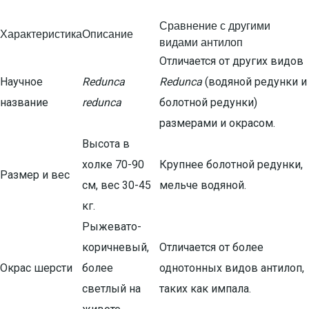
Сравнение с другими
Характеристика
Описание
видами антилоп
Отличается от других видов
Научное
Redunca
Redunca
(водяной редунки и
название
redunca
болотной редунки)
размерами и окрасом.
Высота в
холке 70-90
Крупнее болотной редунки,
Размер и вес
см, вес 30-45
мельче водяной.
кг.
Рыжевато-
коричневый,
Отличается от более
Окрас шерсти
более
однотонных видов антилоп,
светлый на
таких как импала.