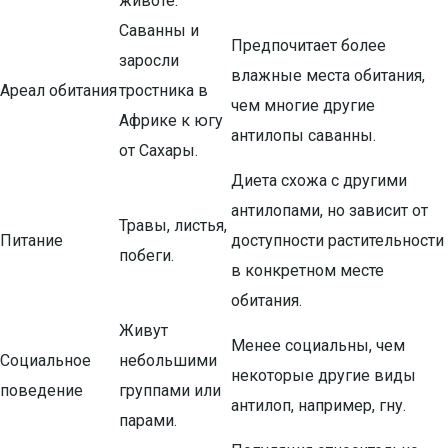
животе.
Саванны и
Предпочитает более
заросли
влажные места обитания,
Ареал обитания
тростника в
чем многие другие
Африке к югу
антилопы саванны.
от Сахары.
Диета схожа с другими
антилопами, но зависит от
Травы, листья,
Питание
доступности растительности
побеги.
в конкретном месте
обитания.
Живут
Менее социальны, чем
Социальное
небольшими
некоторые другие виды
поведение
группами или
антилоп, например, гну.
парами.